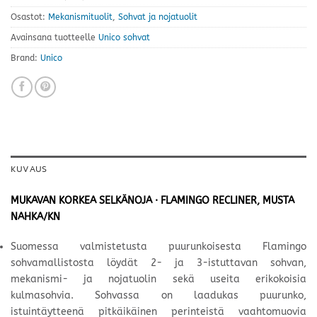
Osastot:
Mekanismituolit
,
Sohvat ja nojatuolit
Avainsana tuotteelle
Unico sohvat
Brand:
Unico
KUVAUS
MUKAVAN KORKEA SELKÄNOJA · FLAMINGO RECLINER, MUSTA
NAHKA/KN
Suomessa valmistetusta puurunkoisesta Flamingo
sohvamallistosta löydät 2- ja 3-istuttavan sohvan,
mekanismi- ja nojatuolin sekä useita erikokoisia
kulmasohvia. Sohvassa on laadukas puurunko,
istuintäytteenä pitkäikäinen perinteistä vaahtomuovia