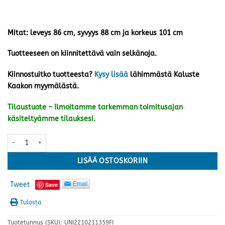
Mitat: leveys 86 cm, syvyys 88 cm ja korkeus 101 cm
Tuotteeseen on kiinnitettävä vain selkänoja.
Kiinnostuitko tuotteesta?
Kysy lisää
lähimmästä Kaluste
Kaakon myymälästä.
Tilaustuote – Ilmoitamme tarkemman toimitusajan
käsiteltyämme tilauksesi.
Flamingo recliner, musta nahka/kn ***ERÄ*** määrä
LISÄÄ OSTOSKORIIN
Tweet
Save
Tulosta
Tuotetunnus (SKU):
UNI2210211359FI