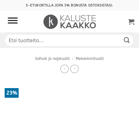
Skip
S-ETUKORTILLA JOPA 5% BONUSTA OSTOKSISTASI.
to
content
Etsi:
Sohvat ja nojatuolit
/
Mekanismituolit
23%