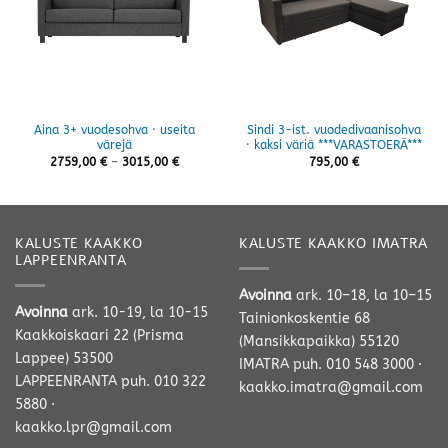
Aina 3+ vuodesohva · useita
Sindi 3-ist. vuodedivaanisohva
värejä
· kaksi väriä ***VARASTOERÄ***
Hintaluokka:
2759,00
€
–
3015,00
€
795,00
€
2759,00 €
-
3015,00 €
KALUSTE KAAKKO
KALUSTE KAAKKO IMATRA
LAPPEENRANTA
Avoinna
ark. 10–18, la 10–15
Avoinna
ark. 10-19, la 10-15
Tainionkoskentie 68
Kaakkoiskaari 22 (Prisma
(Mansikkapaikka) 55120
Lappee) 53500
IMATRA
puh. 010 548 3000
·
LAPPEENRANTA
puh. 010 322
kaakko.imatra@gmail.com
5880
·
kaakko.lpr@gmail.com