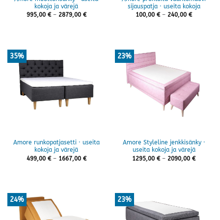
kokoja ja värejä
sijauspatja · useita kokoja
Hintaluokka:
Hintaluok
995,00
€
–
2879,00
€
100,00
€
–
240,00
€
995,00 €
100,00 €
-
-
2879,00 €
240,00 €
35%
23%
Amore runkopatjasetti · useita
Amore Styleline jenkkisänky ·
kokoja ja värejä
useita kokoja ja värejä
Hintaluokka:
Hintaluo
499,00
€
–
1667,00
€
1295,00
€
–
2090,00
€
499,00 €
1295,00 
-
-
1667,00 €
2090,00 
24%
23%