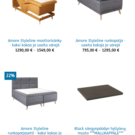
Amore Styleline moottorisänky
Amore Styleline runkopatja ·
· kaksi kokoa ja useita värejä
useita kokoja ja värejä
Hintaluokka:
Hintaluok
1290,00
€
–
1549,00
€
795,00
€
–
1295,00
€
1290,00 €
795,00 €
-
-
1549,00 €
1295,00 
22%
Amore Styleline
Black sängynpäädyn hyllylevy,
runkopatjasetti · kaksi kokoa ja
musta ***MALLIKAPPALE***