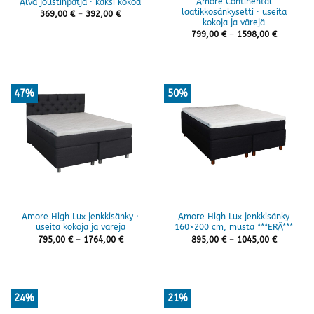
Amore Continental
Alva joustinpatja · kaksi kokoa
laatikkosänkysetti · useita
Hintaluokka:
369,00
€
–
392,00
€
369,00 €
kokoja ja värejä
-
Hintaluok
799,00
€
–
1598,00
€
392,00 €
799,00 €
-
1598,00 
47%
50%
Amore High Lux jenkkisänky ·
Amore High Lux jenkkisänky
useita kokoja ja värejä
160×200 cm, musta ***ERÄ***
Hintaluokka:
Hintaluok
795,00
€
–
1764,00
€
895,00
€
–
1045,00
€
795,00 €
895,00 €
-
-
1764,00 €
1045,00 
24%
21%