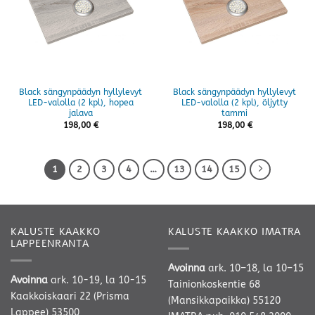
Black sängynpäädyn hyllylevyt
Black sängynpäädyn hyllylevyt
LED-valolla (2 kpl), hopea
LED-valolla (2 kpl), öljytty
jalava
tammi
198,00
€
198,00
€
1
2
3
4
…
13
14
15
KALUSTE KAAKKO
KALUSTE KAAKKO IMATRA
LAPPEENRANTA
Avoinna
ark. 10–18, la 10–15
Avoinna
ark. 10-19, la 10-15
Tainionkoskentie 68
Kaakkoiskaari 22 (Prisma
(Mansikkapaikka) 55120
Lappee) 53500