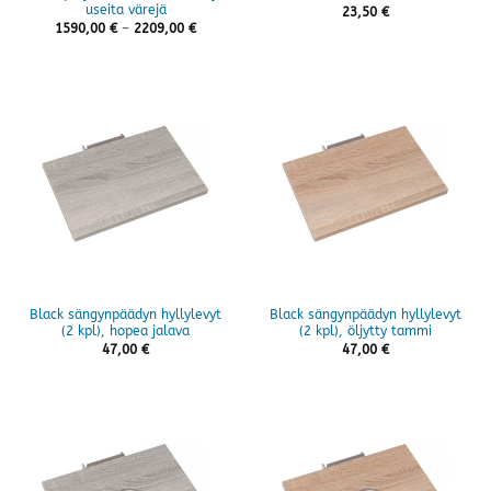
useita värejä
23,50
€
Hintaluokka:
1590,00
€
–
2209,00
€
1590,00 €
-
2209,00 €
Black sängynpäädyn hyllylevyt
Black sängynpäädyn hyllylevyt
(2 kpl), hopea jalava
(2 kpl), öljytty tammi
47,00
€
47,00
€