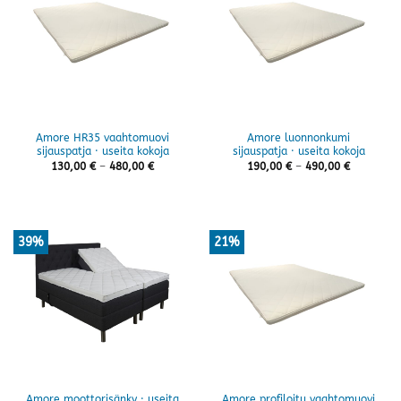
Amore HR35 vaahtomuovi
Amore luonnonkumi
sijauspatja · useita kokoja
sijauspatja · useita kokoja
Hintaluokka:
Hintaluok
130,00
€
–
480,00
€
190,00
€
–
490,00
€
130,00 €
190,00 €
-
-
480,00 €
490,00 €
39%
21%
Amore moottorisänky · useita
Amore profiloitu vaahtomuovi