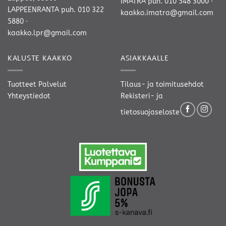
IMATRA
puh. 010 548 3000
·
LAPPEENRANTA
puh. 010 322
kaakko.imatra@gmail.com
5880
·
kaakko.lpr@gmail.com
KALUSTE KAAKKO
ASIAKKAALLE
Tuotteet
Palvelut
Tilaus- ja toimitusehdot
Yhteystiedot
Rekisteri- ja
tietosuojaseloste