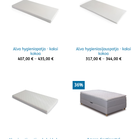
Alva hygieniapatja · kaksi
Alva hygieniasijauspatja · kaksi
kokoa
kokoa
Hintaluokka:
Hintaluok
407,00
€
–
435,00
€
317,00
€
–
344,00
€
407,00 €
317,00 €
-
-
435,00 €
344,00 €
36%