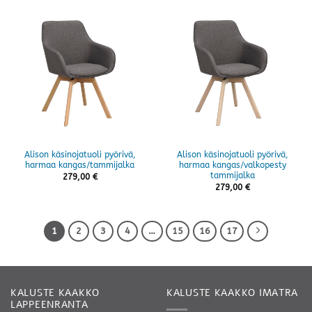
Alison käsinojatuoli pyörivä,
Alison käsinojatuoli pyörivä,
harmaa kangas/tammijalka
harmaa kangas/valkopesty
tammijalka
279,00
€
279,00
€
1
2
3
4
…
15
16
17
KALUSTE KAAKKO
KALUSTE KAAKKO IMATRA
LAPPEENRANTA