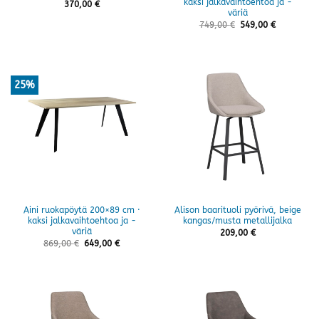
kaksi jalkavaihtoehtoa ja -
370,00
€
väriä
749,00
€
549,00
€
25%
Aini ruokapöytä 200×89 cm ·
Alison baarituoli pyörivä, beige
kaksi jalkavaihtoehtoa ja -
kangas/musta metallijalka
väriä
209,00
€
869,00
€
649,00
€