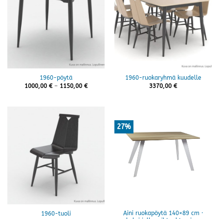
1960-pöytä
1960-ruokaryhmä kuudelle
Hintaluokka:
1000,00
€
–
1150,00
€
3370,00
€
1000,00 €
-
1150,00 €
27%
Aini ruokapöytä 140×89 cm ·
1960-tuoli