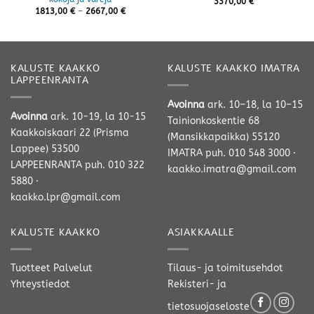
3370,00
€
Hintaluokka:
1813,00
€
–
2667,00
€
1813,00 €
-
2667,00 €
KALUSTE KAAKKO
KALUSTE KAAKKO IMATRA
LAPPEENRANTA
Avoinna
ark. 10–18, la 10–15
Avoinna
ark. 10-19, la 10-15
Tainionkoskentie 68
Kaakkoiskaari 22 (Prisma
(Mansikkapaikka) 55120
Lappee) 53500
IMATRA
puh. 010 548 3000
·
LAPPEENRANTA
puh. 010 322
kaakko.imatra@gmail.com
5880
·
kaakko.lpr@gmail.com
KALUSTE KAAKKO
ASIAKKAALLE
Tuotteet
Palvelut
Tilaus- ja toimitusehdot
Yhteystiedot
Rekisteri- ja
tietosuojaseloste