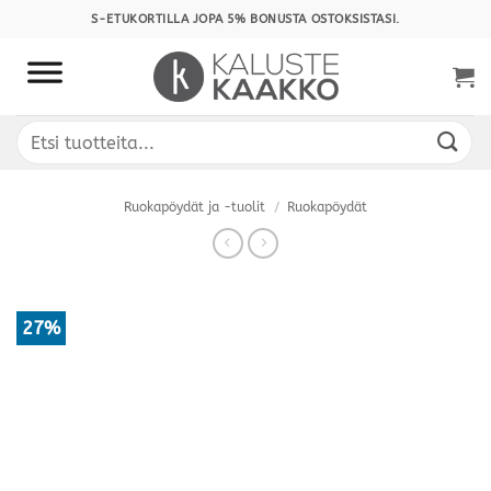
Skip
S-ETUKORTILLA JOPA 5% BONUSTA OSTOKSISTASI.
to
content
Etsi:
Ruokapöydät ja -tuolit
/
Ruokapöydät
27%