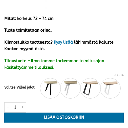
Mitat: korkeus 72 – 74 cm
Tuote toimitetaan osina.
Kiinnostuitko tuotteesta?
Kysy lisää
lähimmästä Kaluste
Kaakon myymälästä.
Tilaustuote – Ilmoitamme tarkemman toimitusajan
käsiteltyämme tilauksesi.
POISTA
Valitse Vilbel jalat
Aini ruokapöytä 140x89 cm · kaksi jalkavaihtoehtoa ja -väriä määrä
LISÄÄ OSTOSKORIIN