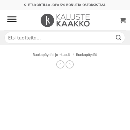
Skip
S-ETUKORTILLA JOPA 5% BONUSTA OSTOKSISTASI.
to
content
Etsi:
Ruokapöydät ja -tuolit
/
Ruokapöydät