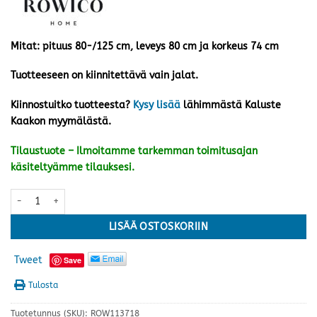
Mitat: pituus 80-/125 cm, leveys 80 cm ja korkeus 74 cm
Tuotteeseen on kiinnitettävä vain jalat.
Kiinnostuitko tuotteesta?
Kysy lisää
lähimmästä Kaluste
Kaakon myymälästä.
Tilaustuote – Ilmoitamme tarkemman toimitusajan
käsiteltyämme tilauksesi.
Filippa klaffipöytä 80+45x80 cm, valkopesty tammi määrä
LISÄÄ OSTOSKORIIN
Tweet
Save
Tulosta
Tuotetunnus (SKU):
ROW113718