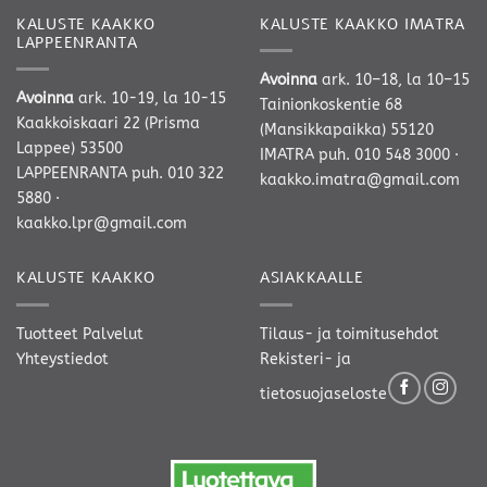
KALUSTE KAAKKO
KALUSTE KAAKKO IMATRA
LAPPEENRANTA
Avoinna
ark. 10–18, la 10–15
Avoinna
ark. 10-19, la 10-15
Tainionkoskentie 68
Kaakkoiskaari 22 (Prisma
(Mansikkapaikka) 55120
Lappee) 53500
IMATRA
puh. 010 548 3000
·
LAPPEENRANTA
puh. 010 322
kaakko.imatra@gmail.com
5880
·
kaakko.lpr@gmail.com
KALUSTE KAAKKO
ASIAKKAALLE
Tuotteet
Palvelut
Tilaus- ja toimitusehdot
Yhteystiedot
Rekisteri- ja
tietosuojaseloste