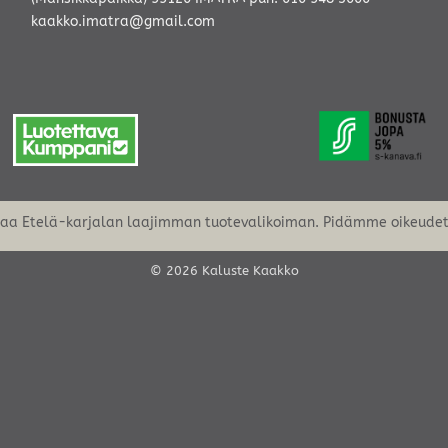
kaakko.imatra@gmail.com
oaa Etelä-karjalan laajimman tuotevalikoiman. Pidämme oikeudet 
© 2026 Kaluste Kaakko