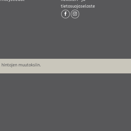
tietosuojaseloste
hintojen muutoksiin.