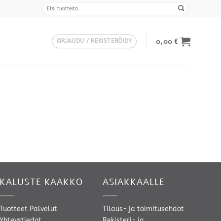
Etsi:
0,00
€
KIRJAUDU / REKISTERÖIDY
KALUSTE KAAKKO
ASIAKKAALLE
Tuotteet
Palvelut
Tilaus- ja toimitusehdot
Yhteystiedot
Rekisteri- ja