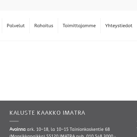
Palvelut
Rahoitus
Toimittajamme
Yhteystiedot
KALUSTE KAAKKO IMATRA
Avoinna
ark. 10–18, la 10–15 Tainionkoskentie 68
(Mansikkapaikka) 55120 IMATRA
puh. 010 548 3000
·