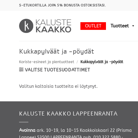
Skip
S-ETUKORTILLA JOPA 5% BONUSTA OSTOKSISTASI.
to
content
OUTLET
Tuotteet
Kukkapylväät ja -pöydät
Koriste-esineet ja pientuotteet
/
Kukkapylväät ja -pöydät
VALITSE TUOTESUODATTIMET
Valitun kaltaisia tuotteita ei löytynyt.
KALUSTE KAAKKO LAPPEENRANTA
Avoinna
ark. 10-19, la 10-15 Kaakkoiskaari 22 (Prisma
Lappee) 53500 LAPPEENRANTA
puh. 010 322 5880
·