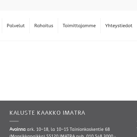
Palvelut
Rahoitus
Toimittajamme
Yhteystiedot
KALUSTE KAAKKO IMATRA
Avoinna
ark. 10–18, la 10–15 Tainionkoskentie 68
(Mansikkapaikka) 55120 IMATRA
puh. 010 548 3000
·