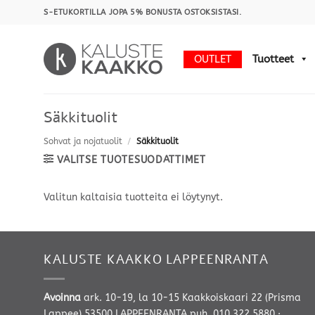
Skip
S-ETUKORTILLA JOPA 5% BONUSTA OSTOKSISTASI.
to
content
OUTLET
Tuotteet
Säkkituolit
Sohvat ja nojatuolit
/
Säkkituolit
VALITSE TUOTESUODATTIMET
Valitun kaltaisia tuotteita ei löytynyt.
KALUSTE KAAKKO LAPPEENRANTA
Avoinna
ark. 10-19, la 10-15 Kaakkoiskaari 22 (Prisma
Lappee) 53500 LAPPEENRANTA
puh. 010 322 5880
·