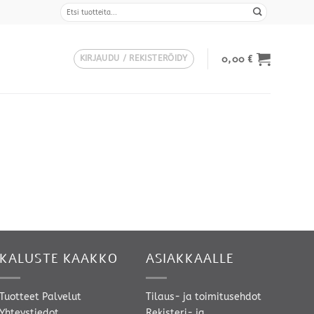
Etsi:
0,00
€
KIRJAUDU / REKISTERÖIDY
KALUSTE KAAKKO
ASIAKKAALLE
Tuotteet
Palvelut
Tilaus- ja toimitusehdot
Yhteystiedot
Rekisteri- ja