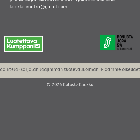
kaakko.imatra@gmail.com
oaa Etelä-karjalan laajimman tuotevalikoiman. Pidämme oikeudet 
© 2026 Kaluste Kaakko