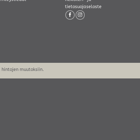
tietosuojaseloste
hintojen muutoksiin.