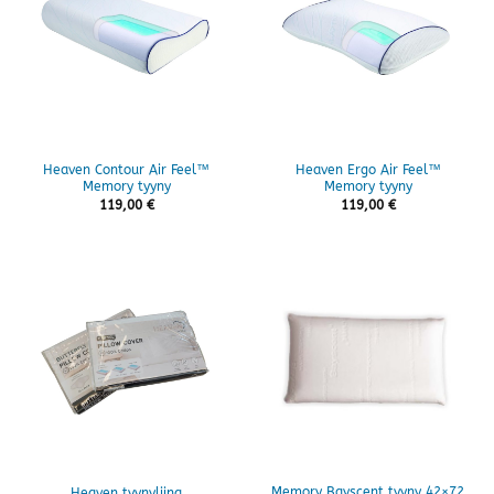
Heaven Contour Air Feel™
Heaven Ergo Air Feel™
Memory tyyny
Memory tyyny
119,00
€
119,00
€
Memory Bayscent tyyny 42×72
Heaven tyynyliina