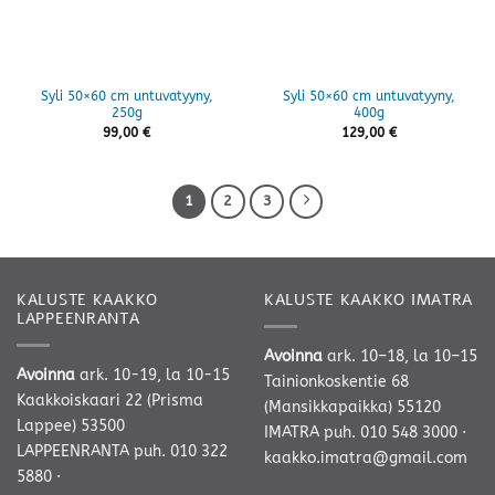
Syli 50×60 cm untuvatyyny,
Syli 50×60 cm untuvatyyny,
250g
400g
99,00
€
129,00
€
1
2
3
KALUSTE KAAKKO
KALUSTE KAAKKO IMATRA
LAPPEENRANTA
Avoinna
ark. 10–18, la 10–15
Avoinna
ark. 10-19, la 10-15
Tainionkoskentie 68
Kaakkoiskaari 22 (Prisma
(Mansikkapaikka) 55120
Lappee) 53500
IMATRA
puh. 010 548 3000
·
LAPPEENRANTA
puh. 010 322
kaakko.imatra@gmail.com
5880
·