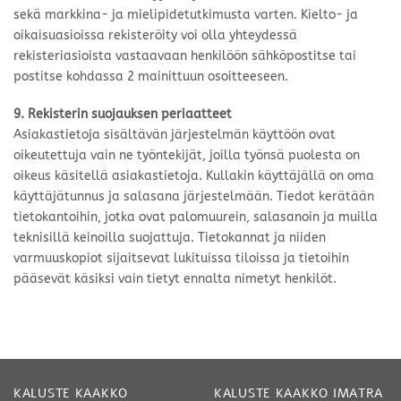
sekä markkina- ja mielipidetutkimusta varten. Kielto- ja
oikaisuasioissa rekisteröity voi olla yhteydessä
rekisteriasioista vastaavaan henkilöön sähköpostitse tai
postitse kohdassa 2 mainittuun osoitteeseen.
9. Rekisterin suojauksen periaatteet
Asiakastietoja sisältävän järjestelmän käyttöön ovat
oikeutettuja vain ne työntekijät, joilla työnsä puolesta on
oikeus käsitellä asiakastietoja. Kullakin käyttäjällä on oma
käyttäjätunnus ja salasana järjestelmään. Tiedot kerätään
tietokantoihin, jotka ovat palomuurein, salasanoin ja muilla
teknisillä keinoilla suojattuja. Tietokannat ja niiden
varmuuskopiot sijaitsevat lukituissa tiloissa ja tietoihin
pääsevät käsiksi vain tietyt ennalta nimetyt henkilöt.
KALUSTE KAAKKO
KALUSTE KAAKKO IMATRA