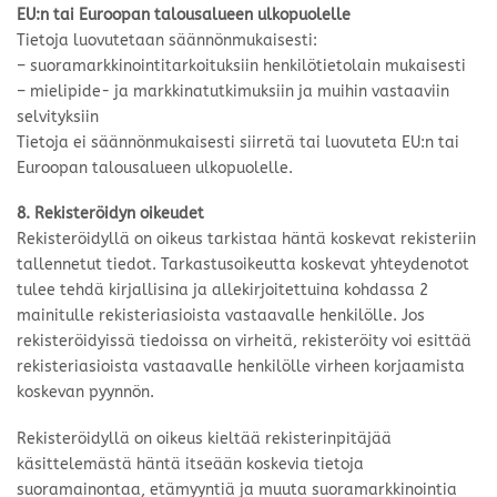
EU:n tai Euroopan talousalueen ulkopuolelle
Tietoja luovutetaan säännönmukaisesti:
– suoramarkkinointitarkoituksiin henkilötietolain mukaisesti
– mielipide- ja markkinatutkimuksiin ja muihin vastaaviin
selvityksiin
Tietoja ei säännönmukaisesti siirretä tai luovuteta EU:n tai
Euroopan talousalueen ulkopuolelle.
8. Rekisteröidyn oikeudet
Rekisteröidyllä on oikeus tarkistaa häntä koskevat rekisteriin
tallennetut tiedot. Tarkastusoikeutta koskevat yhteydenotot
tulee tehdä kirjallisina ja allekirjoitettuina kohdassa 2
mainitulle rekisteriasioista vastaavalle henkilölle. Jos
rekisteröidyissä tiedoissa on virheitä, rekisteröity voi esittää
rekisteriasioista vastaavalle henkilölle virheen korjaamista
koskevan pyynnön.
Rekisteröidyllä on oikeus kieltää rekisterinpitäjää
käsittelemästä häntä itseään koskevia tietoja
suoramainontaa, etämyyntiä ja muuta suoramarkkinointia