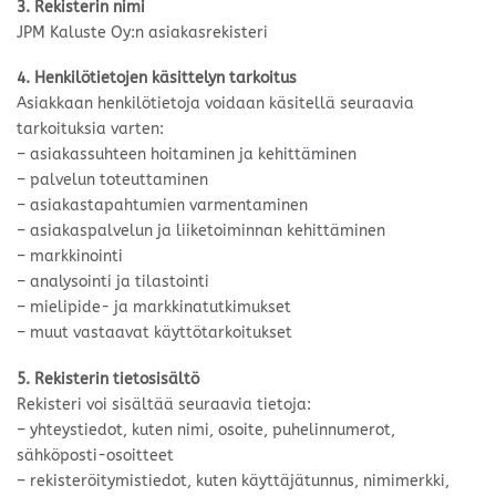
3. Rekisterin nimi
JPM Kaluste Oy:n asiakasrekisteri
4. Henkilötietojen käsittelyn tarkoitus
Asiakkaan henkilötietoja voidaan käsitellä seuraavia
tarkoituksia varten:
– asiakassuhteen hoitaminen ja kehittäminen
– palvelun toteuttaminen
– asiakastapahtumien varmentaminen
– asiakaspalvelun ja liiketoiminnan kehittäminen
– markkinointi
– analysointi ja tilastointi
– mielipide- ja markkinatutkimukset
– muut vastaavat käyttötarkoitukset
5. Rekisterin tietosisältö
Rekisteri voi sisältää seuraavia tietoja:
– yhteystiedot, kuten nimi, osoite, puhelinnumerot,
sähköposti-osoitteet
– rekisteröitymistiedot, kuten käyttäjätunnus, nimimerkki,