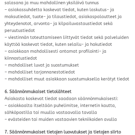
salasana ja muu mahdollinen yksilöivä tunnus
– asiakassuhdetta koskevat tiedot, kuten laskutus- ja
maksutiedot, tuote- ja tilaustiedot, asiakaspalautteet ja
yhteydenotot, arvonta- ja kilpailuvastaustiedot sekä
peruutustiedot
– viestinnän toteuttamiseen liittyvät tiedot sekä palveluiden
käyttöä koskevat tiedot, kuten selailu- ja hakutiedot
– asiakkaan mahdollisesti antamat profilointi- ja
kiinnostustiedot
– mahdolliset luvat ja suostumukset
– mahdolliset tarjonnanestotiedot
– mahdolliset muut asiakkaan suostumuksella kerätyt tiedot
6. Säännönmukaiset tietolähteet
Asiakasta koskevat tiedot saadaan säännönmukaisesti:
– asiakkaalta itseltään puhelimitse, internetin kautta,
sähköpostilla tai muulla vastaavalla tavalla
– evästeiden tai muiden vastaavien tekniikoiden avulla
7. Säännönmukaiset tietojen luovutukset ja tietojen siirto