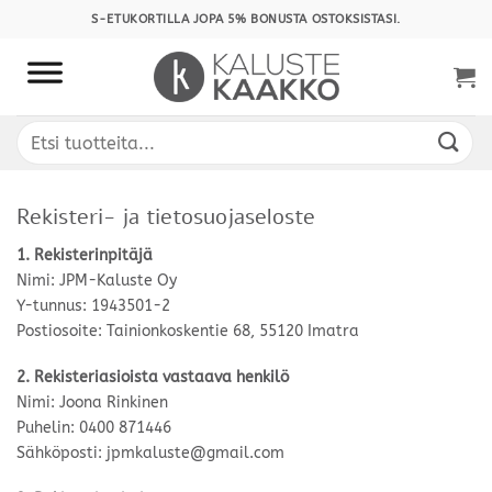
Skip
S-ETUKORTILLA JOPA 5% BONUSTA OSTOKSISTASI.
to
content
Etsi:
Rekisteri- ja tietosuojaseloste
1. Rekisterinpitäjä
Nimi: JPM-Kaluste Oy
Y-tunnus:
1943501-2
Postiosoite:
Tainionkoskentie 68, 55120 Imatra
2. Rekisteriasioista vastaava henkilö
Nimi: Joona Rinkinen
Puhelin: 0400 871446
Sähköposti: jpmkaluste@gmail.com