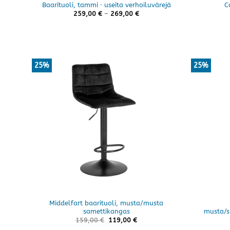
Baarituoli, tammi · useita verhoiluvärejä
C
Hintaluokka:
259,00
€
–
269,00
€
259,00 €
-
269,00 €
25%
25%
Middelfart baarituoli, musta/musta
samettikangas
musta/s
159,00
€
119,00
€