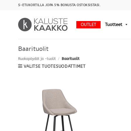
Skip
S-ETUKORTILLA JOPA 5% BONUSTA OSTOKSISTASI.
to
content
OUTLET
Tuotteet
Baarituolit
Ruokapöydät ja -tuolit
/
Baarituolit
VALITSE TUOTESUODATTIMET