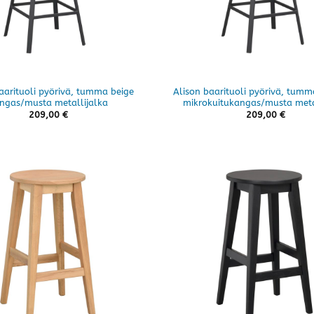
aarituoli pyörivä, tumma beige
Alison baarituoli pyörivä, tu
ngas/musta metallijalka
mikrokuitukangas/musta meta
209,00
€
209,00
€