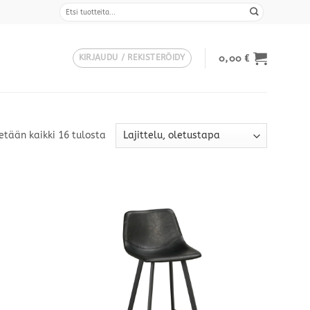
Etsi:
0,00
€
KIRJAUDU / REKISTERÖIDY
etään kaikki 16 tulosta