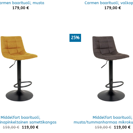
armen baarituoli, musta
Carmen baarituoli, valkop
179,00
€
179,00
€
25%
Middelfart baarituoli,
Middelfart baarituoli,
inapinkeltainen samettikangas
musta/tummanharmaa mikroku
159,00
€
119,00
€
159,00
€
119,00
€