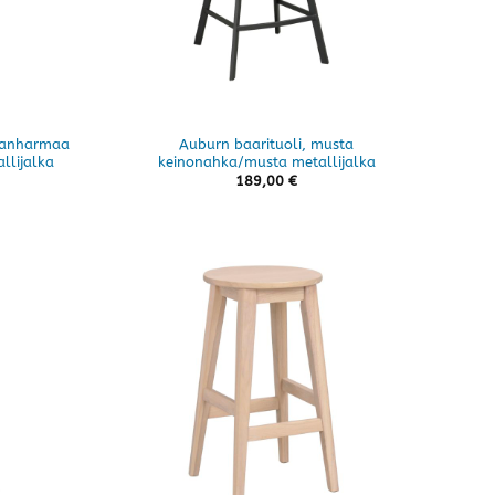
mmanharmaa
Auburn baarituoli, musta
llijalka
keinonahka/musta metallijalka
189,00
€