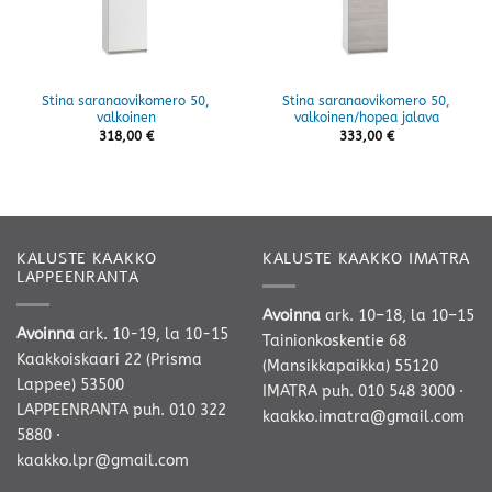
Stina saranaovikomero 50,
Stina saranaovikomero 50,
valkoinen
valkoinen/hopea jalava
318,00
€
333,00
€
KALUSTE KAAKKO
KALUSTE KAAKKO IMATRA
LAPPEENRANTA
Avoinna
ark. 10–18, la 10–15
Avoinna
ark. 10-19, la 10-15
Tainionkoskentie 68
Kaakkoiskaari 22 (Prisma
(Mansikkapaikka) 55120
Lappee) 53500
IMATRA
puh. 010 548 3000
·
LAPPEENRANTA
puh. 010 322
kaakko.imatra@gmail.com
5880
·
kaakko.lpr@gmail.com