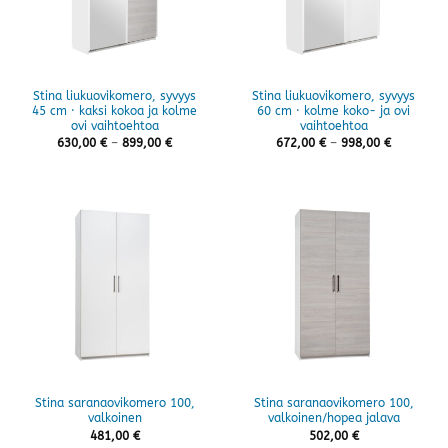
Stina liukuovikomero, syvyys
Stina liukuovikomero, syvyys
45 cm · kaksi kokoa ja kolme
60 cm · kolme koko- ja ovi
ovi vaihtoehtoa
vaihtoehtoa
Hintaluokka:
Hintaluok
630,00
€
–
899,00
€
672,00
€
–
998,00
€
630,00 €
672,00 €
-
-
899,00 €
998,00 €
Stina saranaovikomero 100,
Stina saranaovikomero 100,
valkoinen
valkoinen/hopea jalava
481,00
€
502,00
€