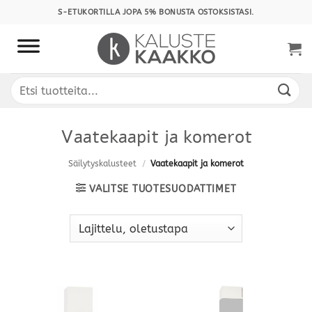
Skip
S-ETUKORTILLA JOPA 5% BONUSTA OSTOKSISTASI.
to
content
Etsi:
Vaatekaapit ja komerot
Säilytyskalusteet
/
Vaatekaapit ja komerot
VALITSE TUOTESUODATTIMET