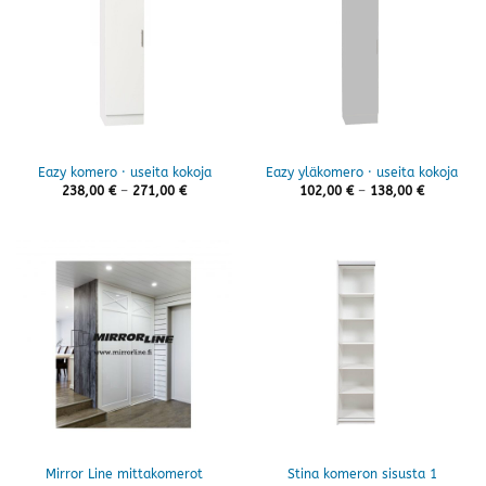
Eazy komero · useita kokoja
Eazy yläkomero · useita kokoja
Hintaluokka:
Hintaluok
238,00
€
–
271,00
€
102,00
€
–
138,00
€
238,00 €
102,00 €
-
-
271,00 €
138,00 €
Mirror Line mittakomerot
Stina komeron sisusta 1