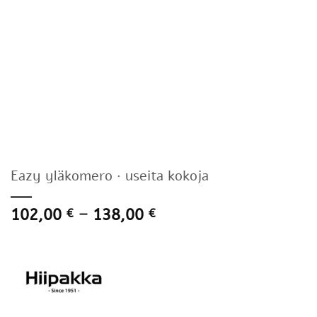
Eazy yläkomero · useita kokoja
Hintaluokka:
102,00
–
138,00
€
€
102,00 €
-
138,00 €