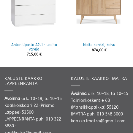
Anton lipasto A2.1 · useita
Notte senkki, koivu
värejä
874,00
€
715,00
€
KALUSTE KAAKKO
KALUSTE KAAKKO IMATRA
LAPPEENRANTA
Avoinna
ark. 10–18, la 10–15
Avoinna
ark. 10-19, la 10-15
Tainionkoskentie 68
Kaakkoiskaari 22 (Prisma
(Mansikkapaikka) 55120
Lappee) 53500
IMATRA
puh. 010 548 3000
·
LAPPEENRANTA
puh. 010 322
kaakko.imatra@gmail.com
5880
·
kaakko.lpr@gmail.com