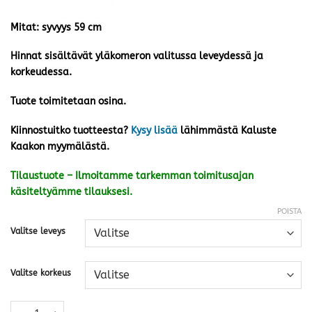
Mitat: syvyys 59 cm
Hinnat sisältävät yläkomeron valitussa leveydessä ja
korkeudessa.
Tuote toimitetaan osina.
Kiinnostuitko tuotteesta?
Kysy lisää
lähimmästä Kaluste
Kaakon myymälästä.
Tilaustuote – Ilmoitamme tarkemman toimitusajan
käsiteltyämme tilauksesi.
POISTA
Valitse leveys
Valitse korkeus
Eazy yläkomero · useita kokoja määrä