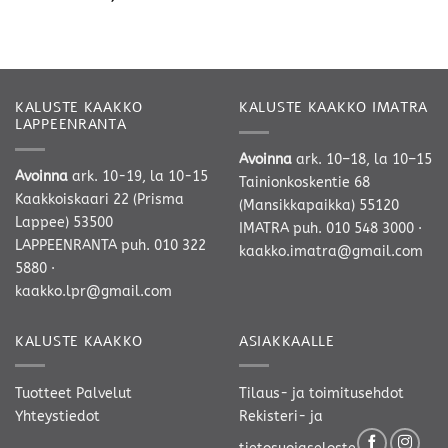
KALUSTE KAAKKO
KALUSTE KAAKKO IMATRA
LAPPEENRANTA
Avoinna
ark. 10–18, la 10–15
Avoinna
ark. 10-19, la 10-15
Tainionkoskentie 68
Kaakkoiskaari 22 (Prisma
(Mansikkapaikka) 55120
Lappee) 53500
IMATRA
puh. 010 548 3000
·
LAPPEENRANTA
puh. 010 322
kaakko.imatra@gmail.com
5880
·
kaakko.lpr@gmail.com
KALUSTE KAAKKO
ASIAKKAALLE
Tuotteet
Palvelut
Tilaus- ja toimitusehdot
Yhteystiedot
Rekisteri- ja
tietosuojaseloste