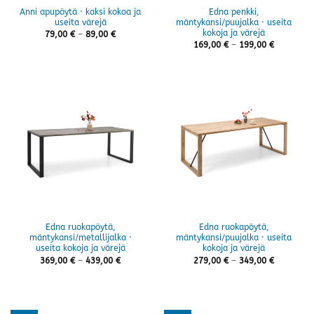
Anni apupöytä · kaksi kokoa ja
Edna penkki,
useita värejä
mäntykansi/puujalka · useita
kokoja ja värejä
Hintaluokka:
79,00
€
–
89,00
€
79,00 €
Hintaluok
169,00
€
–
199,00
€
-
169,00 €
89,00 €
-
199,00 €
Edna ruokapöytä,
Edna ruokapöytä,
mäntykansi/metallijalka ·
mäntykansi/puujalka · useita
useita kokoja ja värejä
kokoja ja värejä
Hintaluokka:
Hintaluok
369,00
€
–
439,00
€
279,00
€
–
349,00
€
369,00 €
279,00 €
-
-
439,00 €
349,00 €