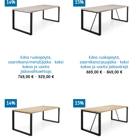
14%
15%
Edna ruokapöytä,
Edna ruokapöytä,
saarnikansi/metallijalka · kaksi
saarnikansi/puujalka · kaksi
kokoa ja useita
kokoa ja useita jalkavärejä
jalkavaihtoehtoja
Hintaluok
669,00
€
–
849,00
€
669,00 €
Hintaluokka:
749,00
€
–
929,00
€
-
749,00 €
849,00 €
-
929,00 €
14%
15%