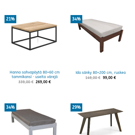
21%
34%
Hanno sohvapöytä 80×60 cm
Ida sänky 80×200 cm, ruskea
tammikansi · useita värejä
149,00
€
99,00
€
339,00
€
269,00
€
34%
29%