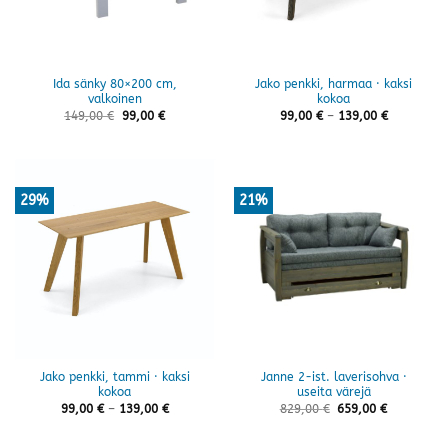
Ida sänky 80×200 cm,
Jako penkki, harmaa · kaksi
valkoinen
kokoa
Hintaluokk
149,00
€
99,00
€
99,00
€
–
139,00
€
99,00 €
-
139,00 €
29%
21%
Jako penkki, tammi · kaksi
Janne 2-ist. laverisohva ·
kokoa
useita värejä
Hintaluokka:
99,00
€
–
139,00
€
829,00
€
659,00
€
99,00 €
-
139,00 €