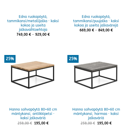
Edna ruokapöytä,
Edna ruokapöytä,
tammikansi/metallijalka · kaksi
tammikansi/puujalka · kaksi
kokoa ja useita
kokoa ja useita jalkavärejä
jalkavaihtoehtoja
Hintaluok
669,00
€
–
849,00
€
669,00 €
Hintaluokka:
749,00
€
–
929,00
€
-
749,00 €
849,00 €
-
929,00 €
25%
25%
Hanno sohvapöytä 80×60 cm
Hanno sohvapöytä 80×60 cm
mäntykansi, antiikkipetsi ·
mäntykansi, harmaa · kaksi
kaksi jalkaväriä
jalkaväriä
259,00
€
195,00
€
259,00
€
195,00
€