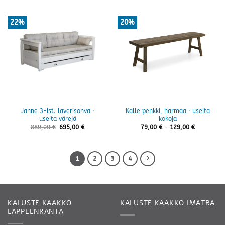
22%
20%
Janne 3-ist. laverisohva ·
Kalle penkki, harmaa · useita
useita värejä
kokoja
Hintaluokk
889,00
€
695,00
€
79,00
€
–
129,00
€
79,00 €
-
129,00 €
1
2
3
4
KALUSTE KAAKKO
KALUSTE KAAKKO IMATRA
LAPPEENRANTA