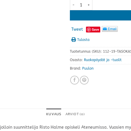
1960-ruokaryhmä kuudelle mää
Tweet
Save
Tulosta
Tuotetunnus (SKU):
112-19-TASOKA
Osasto:
Ruokapöydät ja -tuolit
Brand:
Puulon
KUVAUS
ARVIOT (0)
 jolloin suunnittelija Risto Halme opiskeli Ateneumissa. Vuosien m