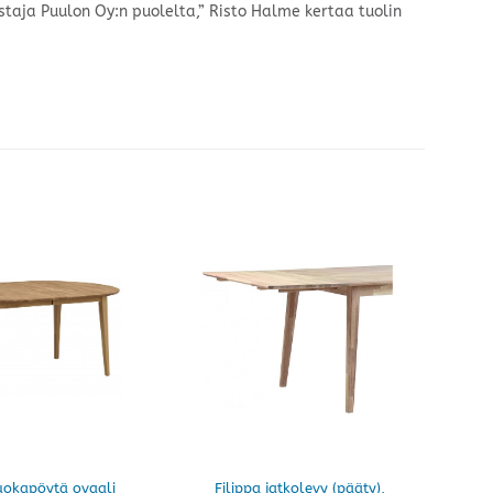
taja Puulon Oy:n puolelta,” Risto Halme kertaa tuolin
ruokapöytä ovaali
Filippa jatkolevy (pääty),
Fil