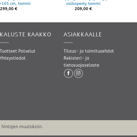
×105 cm, tammi
valkopesty tammi
299,00
€
209,00
€
KALUSTE KAAKKO
ASIAKKAALLE
Tuotteet
Palvelut
Tilaus- ja toimitusehdot
Yhteystiedot
Rekisteri- ja
tietosuojaseloste
hintojen muutoksiin.