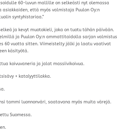
soidulle 60-luvun mallille on selkeästi nyt olemassa
a asiakkaiden, että myös valmistaja Puulon Oy:n
uolin syntyhistoriaa.”
lkeä ja kevyt muotokieli, joka on tuotu tähän päivään.
elmillä ja Puulon Oy:n ammattitaidolla sarjan valmistus
 60 vuotta sitten. Viimeistelty jälki ja laatu vaativat
leen käsityötä.
tua koivuvaneria ja jalat massiivikoivua.
sisävy + katalyyttilakka.
sa.
ansi tammi luonnonväri, saatavana myös muita värejä.
tettu Suomessa.
en.