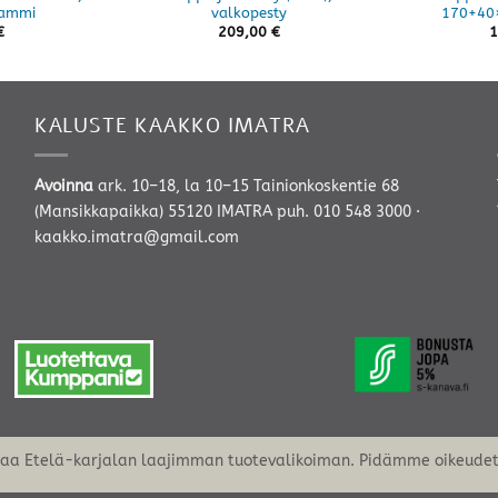
tammi
valkopesty
170+40
€
209,00
€
1
KALUSTE KAAKKO IMATRA
Avoinna
ark. 10–18, la 10–15 Tainionkoskentie 68
(Mansikkapaikka) 55120 IMATRA
puh. 010 548 3000
·
kaakko.imatra@gmail.com
oaa Etelä-karjalan laajimman tuotevalikoiman. Pidämme oikeudet 