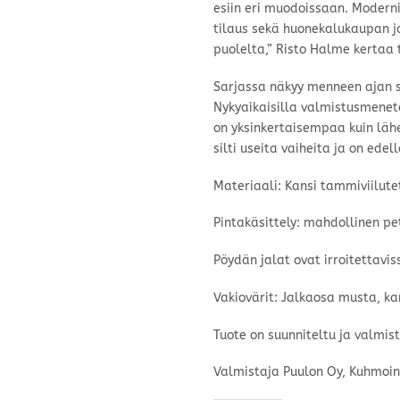
esiin eri muodoissaan. Moderni
tilaus sekä huonekalukaupan j
puolelta,” Risto Halme kertaa t
Sarjassa näkyy menneen ajan se
Nykyaikaisilla valmistusmenet
on yksinkertaisempaa kuin lähes
silti useita vaiheita ja on edel
Materiaali: Kansi tammiviilutet
Pintakäsittely: mahdollinen pet
Pöydän jalat ovat irroitettavis
Vakiovärit: Jalkaosa musta, k
Tuote on suunniteltu ja valmis
Valmistaja Puulon Oy, Kuhmoin