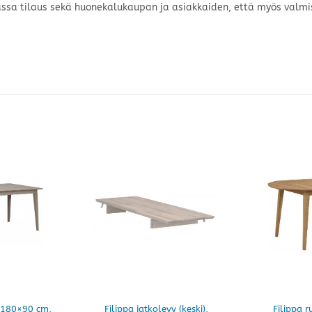
assa tilaus sekä huonekalukaupan ja asiakkaiden, että myös valmis
 180×90 cm,
Filippa jatkolevy (keski),
Filippa 