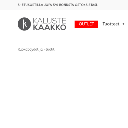
Skip
S-ETUKORTILLA JOPA 5% BONUSTA OSTOKSISTASI.
to
content
OUTLET
Tuotteet
Ruokapöydät ja -tuolit