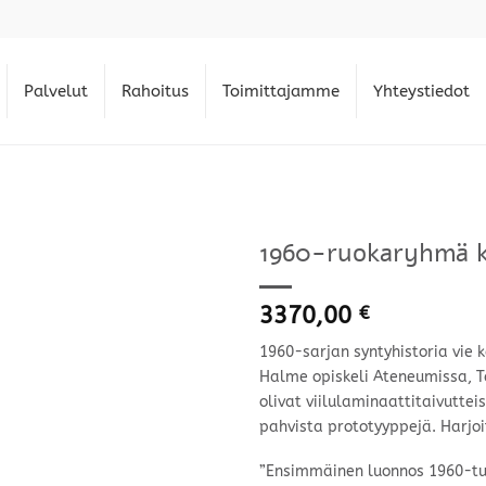
Palvelut
Rahoitus
Toimittajamme
Yhteystiedot
1960-ruokaryhmä k
3370,00
€
1960-sarjan syntyhistoria vie k
Halme opiskeli Ateneumissa, T
olivat viilulaminaattitaivutteis
pahvista prototyyppejä. Harjo
”Ensimmäinen luonnos 1960-tuo