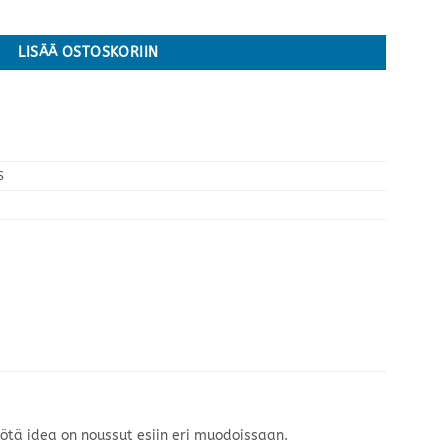
rä
LISÄÄ OSTOSKORIIN
S
yötä idea on noussut esiin eri muodoissaan.