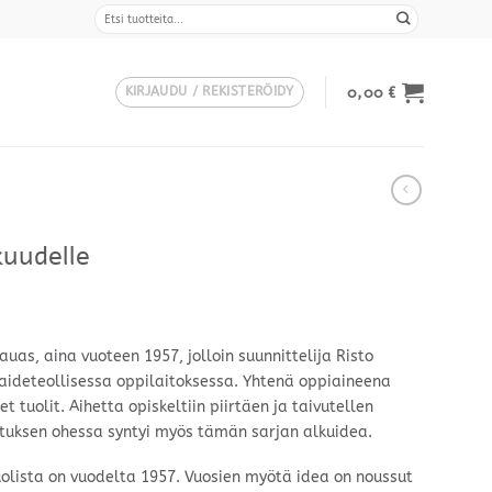
Etsi:
0,00
€
KIRJAUDU / REKISTERÖIDY
uudelle
auas, aina vuoteen 1957, jolloin suunnittelija Risto
aideteollisessa oppilaitoksessa. Yhtenä oppiaineena
et tuolit. Aihetta opiskeltiin piirtäen ja taivutellen
ituksen ohessa syntyi myös tämän sarjan alkuidea.
lista on vuodelta 1957. Vuosien myötä idea on noussut