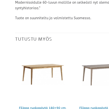
Modernisoidulle 60-luvun mallille on selkeästi nyt olem
syntyhistoriaa.”
Tuote on suunniteltu ja valmistettu Suomessa.
TUTUSTU MYÖS
Filippa ruokapöytä 180×90 cm,
Filippa ruokapöytä