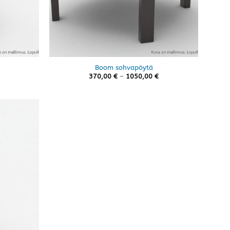
Boom sohvapöytä
Hintaluokka:
370,00
€
–
1050,00
€
370,00 €
-
1050,00 €