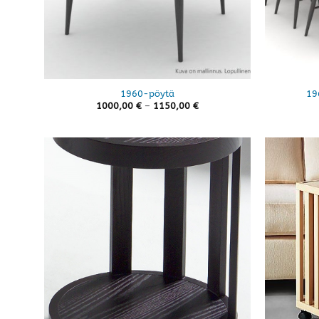
1960-pöytä
19
Hintaluokka:
1000,00
€
–
1150,00
€
1000,00 €
-
1150,00 €