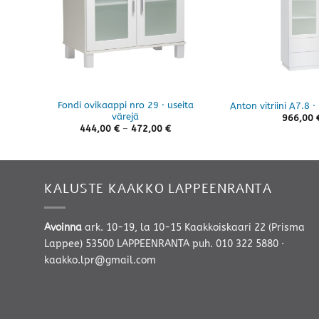
Fondi ovikaappi nro 29 · useita
Anton vitriini A7.8 ·
värejä
966,00
Hintaluokka:
444,00
€
–
472,00
€
444,00 €
-
472,00 €
KALUSTE KAAKKO LAPPEENRANTA
Avoinna
ark. 10-19, la 10-15 Kaakkoiskaari 22 (Prisma
Lappee) 53500 LAPPEENRANTA
puh. 010 322 5880
·
kaakko.lpr@gmail.com