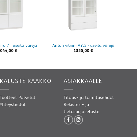
 nro 7 · useita värejä
Anton vitriini A7.5 · useita värejä
Anton
044,00
€
1355,00
€
KALUSTE KAAKKO
ASIAKKAALLE
Tuotteet
Palvelut
Tilaus- ja toimitusehdot
Yhteystiedot
Rekisteri- ja
tietosuojaseloste