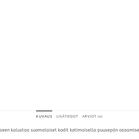
KUVAUS
LISÄTIEDOT
ARVIOT (0)
eseen kalustaa suomalaiset kodit kotimaisella puusepän osaamisel