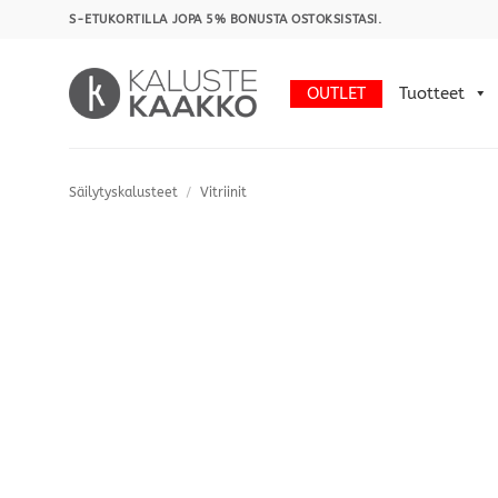
Skip
S-ETUKORTILLA JOPA 5% BONUSTA OSTOKSISTASI.
to
content
OUTLET
Tuotteet
Säilytyskalusteet
/
Vitriinit