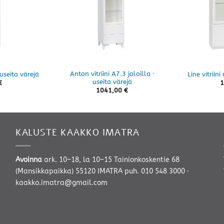
Anton vitriini A7.3 jaloilla ·
 useita värejä
Line vitriini
useita värejä
€
1
1041,00
€
KALUSTE KAAKKO IMATRA
Avoinna
ark. 10–18, la 10–15 Tainionkoskentie 68
(Mansikkapaikka) 55120 IMATRA
puh. 010 548 3000
·
kaakko.imatra@gmail.com