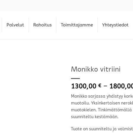
Palvelut
Rahoitus
Toimittajamme
Yhteystiedot
Monikko vitriini
1300,00
–
1800,0
€
Monikko sarjassa yhdistyy kor
muotoilu. Yksinkertaisen nerok
muotokielen. Tinkimättömällä 
suunniteltu kestämään.
Tuote on suunniteltu ja valmis