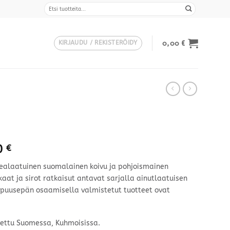
Etsi:
0,00
€
KIRJAUDU / REKISTERÖIDY
Hintaluokka:
0
€
1300,00 €
kealaatuinen suomalainen koivu ja pohjoismainen
-
kaat ja sirot ratkaisut antavat sarjalla ainutlaatuisen
1800,00 €
puusepän osaamisella valmistetut tuotteet ovat
tettu Suomessa, Kuhmoisissa.