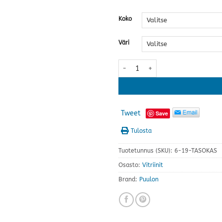
Koko
Väri
Monikko vitriini määrä
Tweet
Save
Tulosta
Tuotetunnus (SKU):
6-19-TASOKAS
Osasto:
Vitriinit
Brand:
Puulon