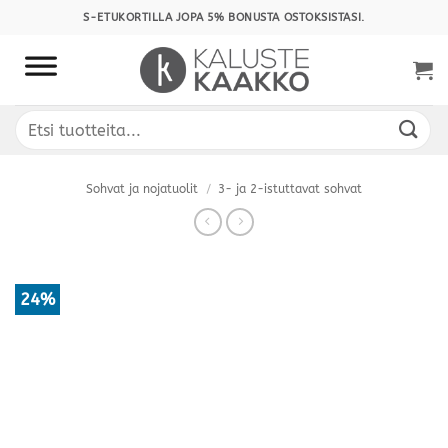
Skip
S-ETUKORTILLA JOPA 5% BONUSTA OSTOKSISTASI.
to
content
Etsi:
Sohvat ja nojatuolit
/
3- ja 2-istuttavat sohvat
24%