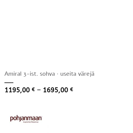
Amiral 3-ist. sohva · useita värejä
Hintaluokka:
1195,00
–
1695,00
€
€
1195,00 €
-
1695,00 €