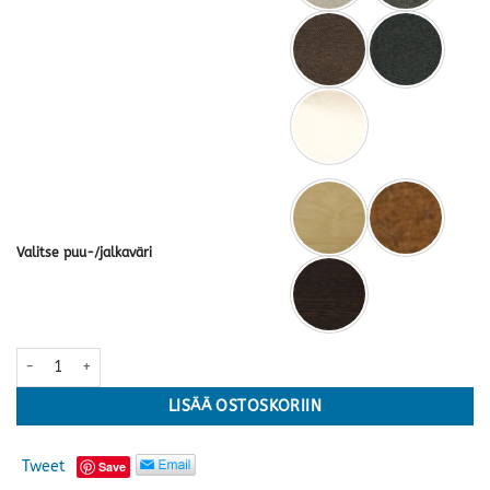
Valitse puu-/jalkaväri
Amiral 3-ist. sohva · useita värejä määrä
LISÄÄ OSTOSKORIIN
Tweet
Save