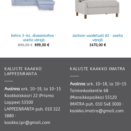
Kehra 3-ist. divaanisohva ·
Jackson vuodetuoli 83 · useita
useita värejä
värejä
899,00
€
699,00
€
1470,00
€
KALUSTE KAAKKO
KALUSTE KAAKKO IMATRA
LAPPEENRANTA
Avoinna
ark. 10–18, la 10–15
Avoinna
ark. 10-19, la 10-15
Tainionkoskentie 68
Kaakkoiskaari 22 (Prisma
(Mansikkapaikka) 55120
Lappee) 53500
IMATRA
puh. 010 548 3000
·
LAPPEENRANTA
puh. 010 322
kaakko.imatra@gmail.com
5880
·
kaakko.lpr@gmail.com