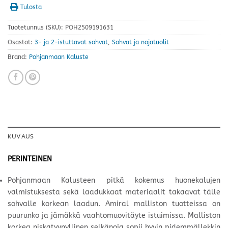
Tulosta
Tuotetunnus (SKU):
POH2509191631
Osastot:
3- ja 2-istuttavat sohvat
,
Sohvat ja nojatuolit
Brand:
Pohjanmaan Kaluste
KUVAUS
PERINTEINEN
Pohjanmaan Kalusteen pitkä kokemus huonekalujen
valmistuksesta sekä laadukkaat materiaalit takaavat tälle
sohvalle korkean laadun. Amiral malliston tuotteissa on
puurunko ja jämäkkä vaahtomuovitäyte istuimissa. Malliston
korkea niskatyynyllinen selkänoja sopii hyvin pidemmällekkin