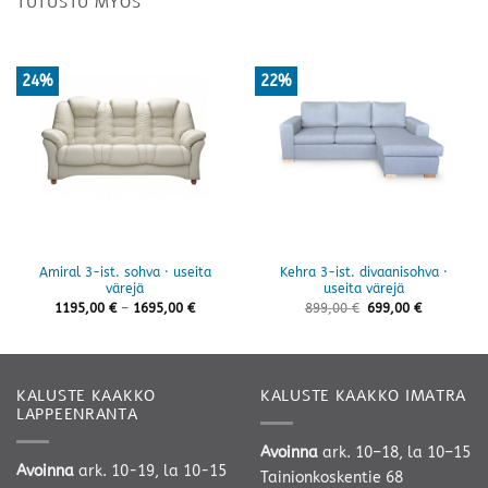
TUTUSTU MYÖS
24%
22%
Amiral 3-ist. sohva · useita
Kehra 3-ist. divaanisohva ·
värejä
useita värejä
Hintaluokka:
1195,00
€
–
1695,00
€
899,00
€
699,00
€
1195,00 €
-
1695,00 €
KALUSTE KAAKKO
KALUSTE KAAKKO IMATRA
LAPPEENRANTA
Avoinna
ark. 10–18, la 10–15
Avoinna
ark. 10-19, la 10-15
Tainionkoskentie 68