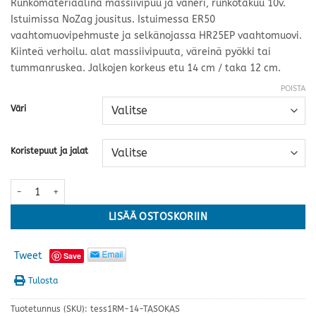
Runkomateriaalina massiivipuu ja vaneri, runkotakuu 10v.
Istuimissa NoZag jousitus. Istuimessa ER50
vaahtomuovipehmuste ja selkänojassa HR25EP vaahtomuovi.
Kiinteä verhoilu. alat massiivipuuta, väreinä pyökki tai
tummanruskea. Jalkojen korkeus etu 14 cm / taka 12 cm.
POISTA
Väri
Koristepuut ja jalat
Tessa tuoli 1RM (moottorilla) määrä
LISÄÄ OSTOSKORIIN
Tweet
Save
Tulosta
Tuotetunnus (SKU):
tess1RM-14-TASOKAS