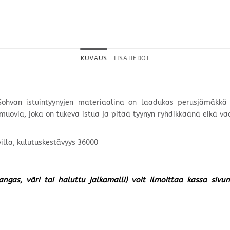
KUVAUS
LISÄTIEDOT
. Sohvan istuintyynyjen materiaalina on laadukas perusjämäkk
uovia, joka on tukeva istua ja pitää tyynyn ryhdikkäänä eikä va
illa, kulutuskestävyys 36000
kangas, väri tai haluttu jalkamalli) voit ilmoittaa kassa siv