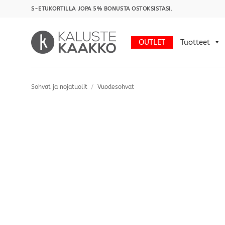
Skip
S-ETUKORTILLA JOPA 5% BONUSTA OSTOKSISTASI.
to
content
OUTLET
Tuotteet
Sohvat ja nojatuolit
/
Vuodesohvat