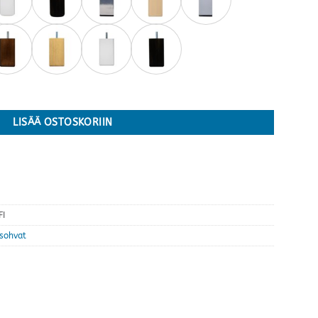
ärejä määrä
LISÄÄ OSTOSKORIIN
FI
sohvat