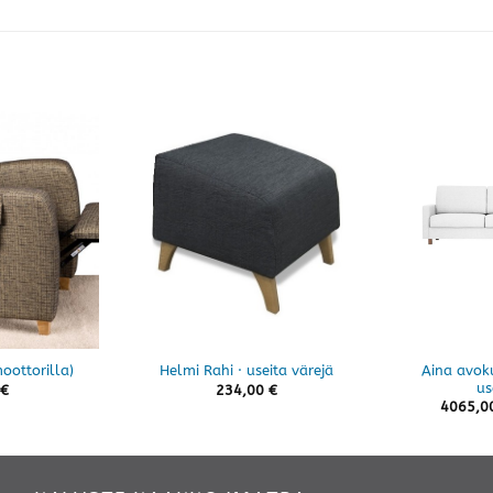
Aina avok
oottorilla)
Helmi Rahi · useita värejä
us
€
234,00
€
4065,0