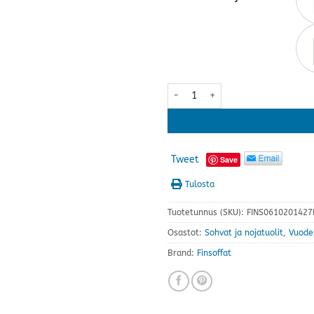
Jackson vuodetuoli 90 · useita v
Tweet
Save
Tulosta
Tuotetunnus (SKU):
FINS0610201427
Osastot:
Sohvat ja nojatuolit
,
Vuode
Brand:
Finsoffat