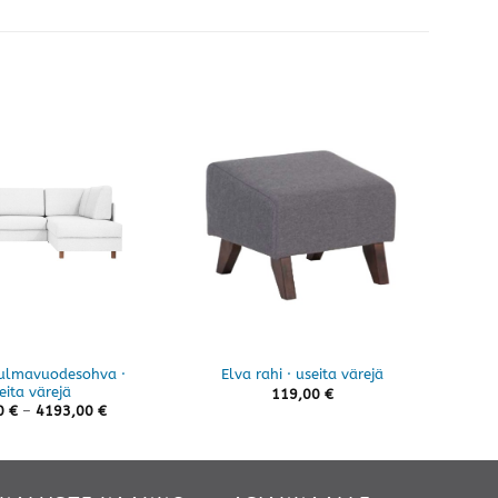
ulmavuodesohva ·
Jac
Elva rahi · useita värejä
eita värejä
119,00
€
Hintaluokka:
0
€
–
4193,00
€
4065,00 €
-
4193,00 €