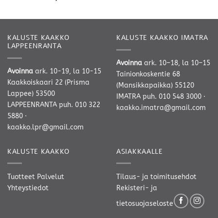
KALUSTE KAAKKO
KALUSTE KAAKKO IMATRA
LAPPEENRANTA
Avoinna
ark. 10–18, la 10–15
Avoinna
ark. 10-19, la 10-15
Tainionkoskentie 68
Kaakkoiskaari 22 (Prisma
(Mansikkapaikka) 55120
Lappee) 53500
IMATRA
puh. 010 548 3000
·
LAPPEENRANTA
puh. 010 322
kaakko.imatra@gmail.com
5880
·
kaakko.lpr@gmail.com
KALUSTE KAAKKO
ASIAKKAALLE
Tuotteet
Palvelut
Tilaus- ja toimitusehdot
Yhteystiedot
Rekisteri- ja
tietosuojaseloste