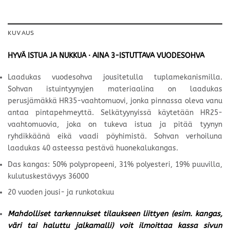
KUVAUS
HYVÄ ISTUA JA NUKKUA · AINA 3-ISTUTTAVA VUODESOHVA
Laadukas vuodesohva jousitetulla tuplamekanismilla.
Sohvan istuintyynyjen materiaalina on laadukas
perusjämäkkä HR35-vaahtomuovi, jonka pinnassa oleva vanu
antaa pintapehmeyttä. Selkätyynyissä käytetään HR25-
vaahtomuovia, joka on tukeva istua ja pitää tyynyn
ryhdikkäänä eikä vaadi pöyhimistä. Sohvan verhoiluna
laadukas 40 asteessa pestävä huonekalukangas.
Das kangas: 50% polypropeeni, 31% polyesteri, 19% puuvilla,
kulutuskestävyys 36000
20 vuoden jousi- ja runkotakuu
Mahdolliset tarkennukset tilaukseen liittyen (esim. kangas,
väri tai haluttu jalkamalli) voit ilmoittaa kassa sivun