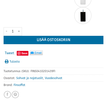
Aina 3-istuttava vuodesohva · useita värejä määrä
LISÄÄ OSTOSKORIIN
Tweet
Save
Tulosta
Tuotetunnus (SKU):
FINS0410201439FI
Osastot:
Sohvat ja nojatuolit
,
Vuodesohvat
Brand:
Finsoffat