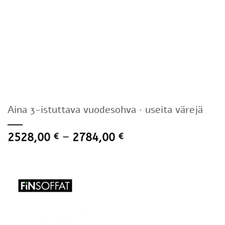
Aina 3-istuttava vuodesohva · useita värejä
Hintaluokka:
2528,00
–
2784,00
€
€
2528,00 €
-
2784,00 €