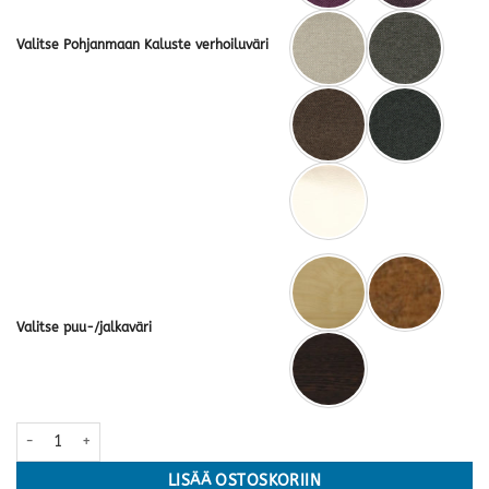
Valitse Pohjanmaan Kaluste verhoiluväri
Valitse puu-/jalkaväri
Amiral 3+2-ist. sohvat · useita värejä määrä
LISÄÄ OSTOSKORIIN