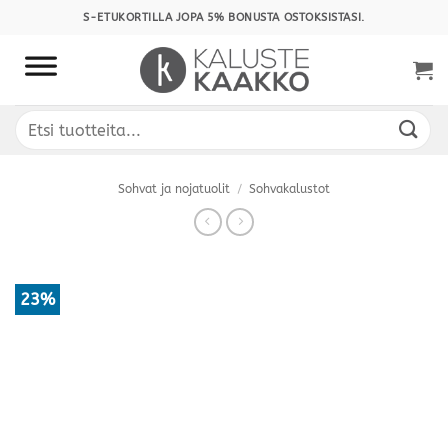
Skip
S-ETUKORTILLA JOPA 5% BONUSTA OSTOKSISTASI.
to
content
Etsi:
Sohvat ja nojatuolit
/
Sohvakalustot
23%