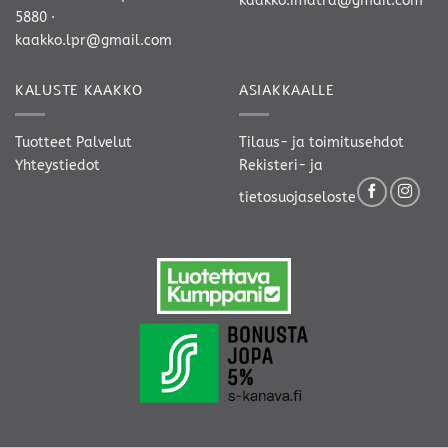
kaakko.imatra@gmail.com
5880
·
kaakko.lpr@gmail.com
KALUSTE KAAKKO
ASIAKKAALLE
Tuotteet
Palvelut
Tilaus- ja toimitusehdot
Yhteystiedot
Rekisteri- ja
tietosuojaseloste