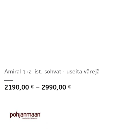
Amiral 3+2-ist. sohvat · useita värejä
Hintaluokka:
2190,00
–
2990,00
€
€
2190,00 €
-
2990,00 €