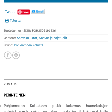
Tweet
Save
Tulosta
Tuotetunnus (SKU):
POH2509191636
Osastot:
Sohvakalustot
,
Sohvat ja nojatuolit
Brand:
Pohjanmaan Kaluste
KUVAUS
PERINTEINEN
Pohjanmaan Kalusteen pitkä kokemus huonekalujen
valmistuksesta sekä laadukkaat materiaalit takaavat tälle