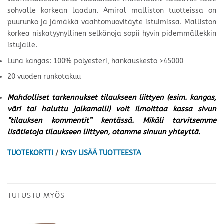
sohvalle korkean laadun. Amiral malliston tuotteissa on
puurunko ja jämäkkä vaahtomuovitäyte istuimissa. Malliston
korkea niskatyynyllinen selkänoja sopii hyvin pidemmällekkin
istujalle.
Luna kangas: 100% polyesteri, hankauskesto >45000
20 vuoden runkotakuu
Mahdolliset tarkennukset tilaukseen liittyen (esim. kangas,
väri tai haluttu jalkamalli) voit ilmoittaa kassa sivun
”tilauksen kommentit” kentässä. Mikäli tarvitsemme
lisätietoja tilaukseen liittyen, otamme sinuun yhteyttä.
TUOTEKORTTI
/
KYSY LISÄÄ TUOTTEESTA
TUTUSTU MYÖS