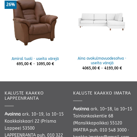
26%
Aina avokulmavuodesohva ·
Amiral tuoli · useita värejä
useita värejä
Hintaluokka:
695,00
€
–
1095,00
€
695,00 €
Hintaluo
4065,00
€
–
4193,00
€
-
4065,00 
1095,00 €
-
4193,00 
KALUSTE KAAKKO
KALUSTE KAAKKO IMATRA
LAPPEENRANTA
Avoinna
ark. 10–18, la 10–15
Avoinna
ark. 10-19, la 10-15
Tainionkoskentie 68
Kaakkoiskaari 22 (Prisma
(Mansikkapaikka) 55120
Lappee) 53500
IMATRA
puh. 010 548 3000
·
LAPPEENRANTA
puh. 010 322