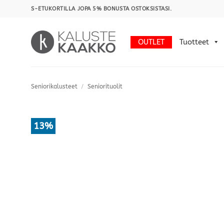
Skip
S-ETUKORTILLA JOPA 5% BONUSTA OSTOKSISTASI.
to
content
OUTLET
Tuotteet
Seniorikalusteet
/
Seniorituolit
13%