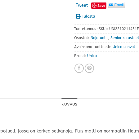
Tweet
Save
Tulosta
Tuotetunnus (SKU):
UNI2210211451F
Osastot:
Nojatuolit
,
Seniorikalustee
Avainsana tuotteelle
Unico sohvat
Brand:
Unico
KUVAUS
otuoli, jossa on korkea selkänoja. Plus malli on normaaliin Helm