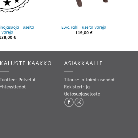
nojasuoja · useita
Jac
Elva rahi · useita värejä
värejä
119,00
€
128,00
€
KALUSTE KAAKKO
ASIAKKAALLE
Tuotteet
Palvelut
Tilaus- ja toimitusehdot
Yhteystiedot
Rekisteri- ja
tietosuojaseloste