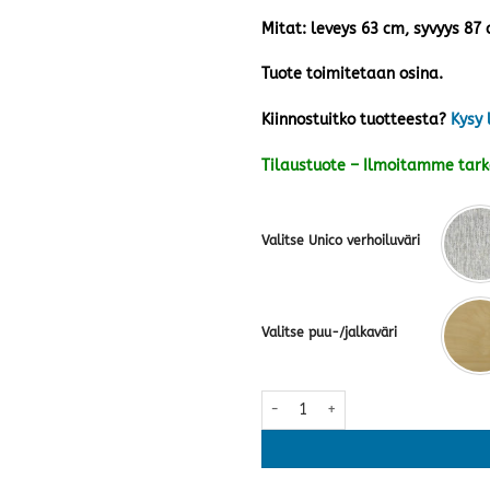
Mitat: leveys 63 cm, syvyys 87
Tuote toimitetaan osina.
Kiinnostuitko tuotteesta?
Kysy 
Tilaustuote – Ilmoitamme tar
Valitse Unico verhoiluväri
Valitse puu-/jalkaväri
Helmi Plus nojatuoli · kaksi väri