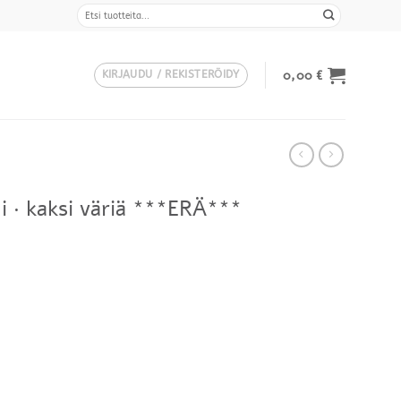
Etsi:
0,00
€
KIRJAUDU / REKISTERÖIDY
i · kaksi väriä ***ERÄ***
Hintaluokka:
479,00 €
-
549,00 €