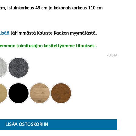
 cm, istuinkorkeus 49 cm ja kokonaiskorkeus 110 cm
lisää
lähimmästä Kaluste Kaakon myymälästä.
kemman toimitusajan käsiteltyämme tilauksesi.
POISTA
ä ***ERÄ*** määrä
LISÄÄ OSTOSKORIIN