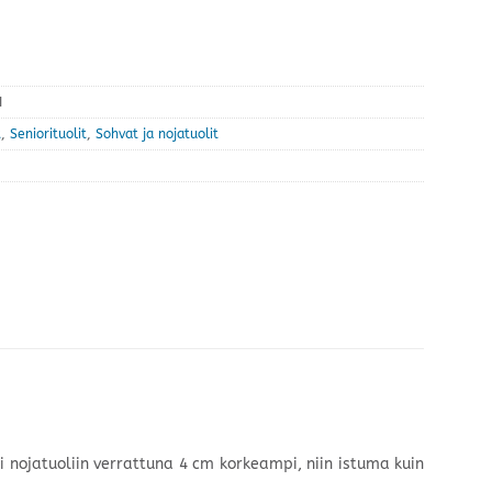
I
t
,
Seniorituolit
,
Sohvat ja nojatuolit
i nojatuoliin verrattuna 4 cm korkeampi, niin istuma kuin