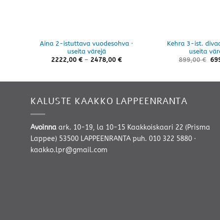
Aina 2-istuttava vuodesohva ·
Kehra 3-ist. diva
useita värejä
useita vär
Hintaluokka:
2222,00
€
–
2478,00
€
899,00
€
69
2222,00 €
-
2478,00 €
KALUSTE KAAKKO LAPPEENRANTA
Avoinna
ark. 10-19, la 10-15 Kaakkoiskaari 22 (Prisma
Lappee) 53500 LAPPEENRANTA
puh. 010 322 5880
·
kaakko.lpr@gmail.com