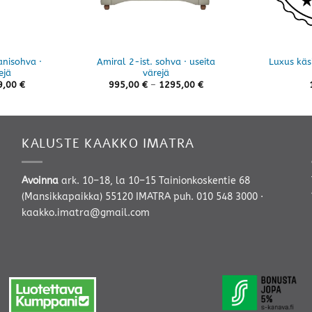
anisohva ·
Amiral 2-ist. sohva · useita
Luxus käsi
ejä
värejä
Hintaluokka:
9,00
€
995,00
€
–
1295,00
€
995,00 €
-
1295,00 €
KALUSTE KAAKKO IMATRA
Avoinna
ark. 10–18, la 10–15 Tainionkoskentie 68
(Mansikkapaikka) 55120 IMATRA
puh. 010 548 3000
·
kaakko.imatra@gmail.com