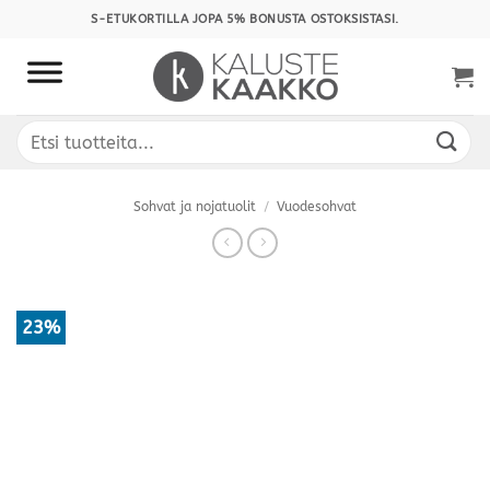
Skip
S-ETUKORTILLA JOPA 5% BONUSTA OSTOKSISTASI.
to
content
Etsi:
Sohvat ja nojatuolit
/
Vuodesohvat
23%