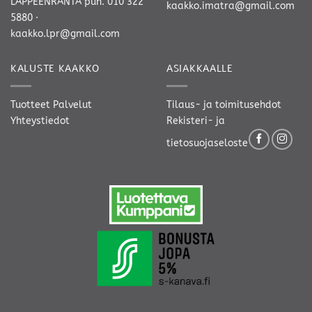
LAPPEENRANTA
puh. 010 322
kaakko.imatra@gmail.com
5880
·
kaakko.lpr@gmail.com
KALUSTE KAAKKO
ASIAKKAALLE
Tuotteet
Palvelut
Tilaus- ja toimitusehdot
Yhteystiedot
Rekisteri- ja
tietosuojaseloste