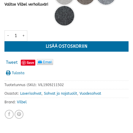
Valitse Vilbel verhoiluväri
Konsta 3-ist. laverisohva · useita värejä määrä
LISÄÄ OSTOSKORIIN
Tweet
Save
Tulosta
Tuotetunnus (SKU):
VIL1909211502
Osastot:
Laverisohvat
,
Sohvat ja nojatuolit
,
Vuodesohvat
Brand:
Vilbel