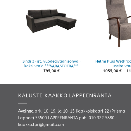
Sindi 3-ist. vuodedivaanisohva ·
Helmi Plus WetProof
kaksi väriä ***VARASTOERÄ***
useita vär
795,00
€
1055,00
€
–
11
KALUSTE KAAKKO LAPPEENRANTA
Avoinna
ark. 10-19, la 10-15 Kaakkoiskaari 22 (Prisma
Lappee) 53500 LAPPEENRANTA
puh. 010 322 5880
·
kaakko.lpr@gmail.com