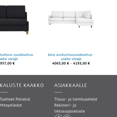
stuttava vuodesohva
Aina avokulmavuodesohva ·
A
seita värejä
useita värejä
Hintaluokka:
957,00
€
4065,00
€
–
4193,00
€
4065,00 €
-
4193,00 €
KALUSTE KAAKKO
ASIAKKAALLE
Tuotteet
Palvelut
Tilaus- ja toimitusehdot
Yhteystiedot
Rekisteri- ja
tietosuojaseloste