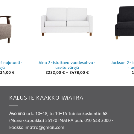
 nojatuoli ·
Aina 2-istuttava vuodesohva ·
Jackson 2-i
ejä
useita värejä
· u
Hintaluokka:
Hintaluokka:
34,00
€
2222,00
€
–
2478,00
€
1
1055,00 €
2222,00 €
-
-
1134,00 €
2478,00 €
KALUSTE KAAKKO IMATRA
Avoinna
ark. 10–18, la 10–15 Tainionkoskentie 68
(Mansikkapaikka) 55120 IMATRA
puh. 010 548 3000
·
kaakko.imatra@gmail.com