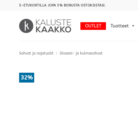
Skip
S-ETUKORTILLA JOPA 5% BONUSTA OSTOKSISTASI.
to
content
OUTLET
Tuotteet
Sohvat ja nojatuolit
/
Divaani- ja kulmasohvat
32%