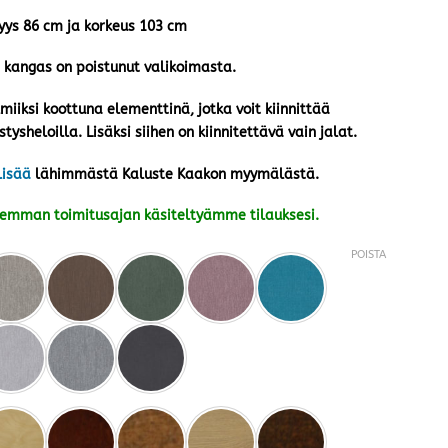
vyys 86 cm ja korkeus 103 cm
 kangas on poistunut valikoimasta.
iiksi koottuna elementtinä, jotka voit kiinnittää
tysheloilla. Lisäksi siihen on kiinnitettävä vain jalat.
lisää
lähimmästä Kaluste Kaakon myymälästä.
kemman toimitusajan käsiteltyämme tilauksesi.
POISTA