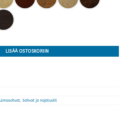
rejä määrä
LISÄÄ OSTOSKORIIN
ulmasohvat
,
Sohvat ja nojatuolit