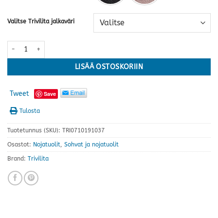
Valitse Trivilita jalkaväri
Elegant nojatuoli · useita värejä määrä
LISÄÄ OSTOSKORIIN
Tweet
Save
Tulosta
Tuotetunnus (SKU):
TRI0710191037
Osastot:
Nojatuolit
,
Sohvat ja nojatuolit
Brand:
Trivilita