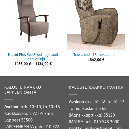
Helmi Plus WetProof nojatuoli
Tessa tuoli 1R(mekaaninen)
· useita värejä
1342,00
€
Hintaluokka:
1055,00
€
–
1134,00
€
1055,00 €
-
1134,00 €
KALUSTE KAAKKO
KALUSTE KAAKKO IMATRA
LAPPEENRANTA
Avoinna
ark. 10–18, la 10–15
Avoinna
ark. 10-19, la 10-15
Tainionkoskentie 68
Kaakkoiskaari 22 (Prisma
(Mansikkapaikka) 55120
Lappee) 53500
IMATRA
puh. 010 548 3000
·
LAPPEENRANTA
puh. 010 322
kaakko.imatra@gmail.com