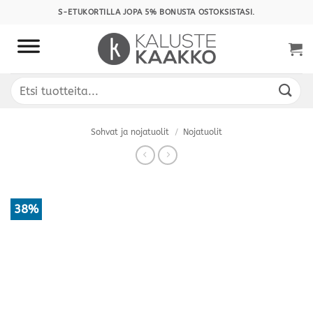
Skip
S-ETUKORTILLA JOPA 5% BONUSTA OSTOKSISTASI.
to
content
Etsi:
Sohvat ja nojatuolit
/
Nojatuolit
38%