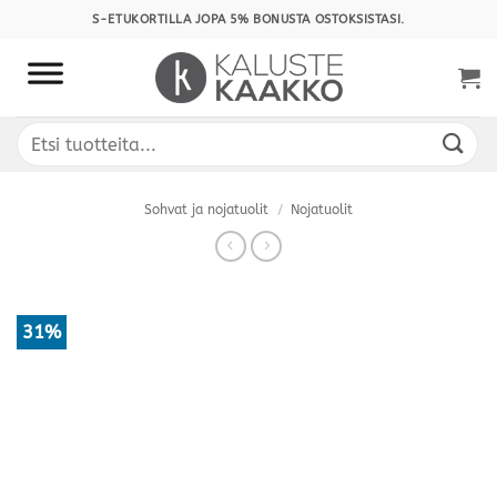
Skip
S-ETUKORTILLA JOPA 5% BONUSTA OSTOKSISTASI.
to
content
Etsi:
Sohvat ja nojatuolit
/
Nojatuolit
31%