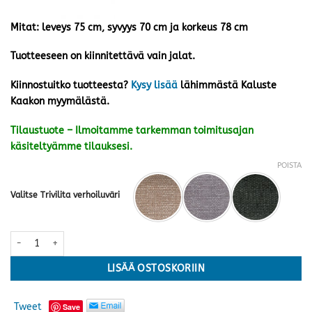
Mitat: leveys 75 cm, syvyys 70 cm ja korkeus 78 cm
Tuotteeseen on kiinnitettävä vain jalat.
Kiinnostuitko tuotteesta?
Kysy lisää
lähimmästä Kaluste
Kaakon myymälästä.
Tilaustuote – Ilmoitamme tarkemman toimitusajan
käsiteltyämme tilauksesi.
POISTA
Valitse Trivilita verhoiluväri
Rio nojatuoli · kolme väriä määrä
LISÄÄ OSTOSKORIIN
Tweet
Save