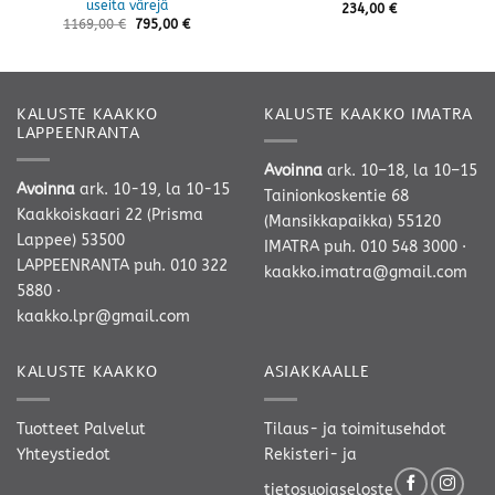
useita värejä
234,00
€
1169,00
€
795,00
€
KALUSTE KAAKKO
KALUSTE KAAKKO IMATRA
LAPPEENRANTA
Avoinna
ark. 10–18, la 10–15
Avoinna
ark. 10-19, la 10-15
Tainionkoskentie 68
Kaakkoiskaari 22 (Prisma
(Mansikkapaikka) 55120
Lappee) 53500
IMATRA
puh. 010 548 3000
·
LAPPEENRANTA
puh. 010 322
kaakko.imatra@gmail.com
5880
·
kaakko.lpr@gmail.com
KALUSTE KAAKKO
ASIAKKAALLE
Tuotteet
Palvelut
Tilaus- ja toimitusehdot
Yhteystiedot
Rekisteri- ja
tietosuojaseloste