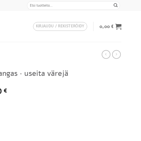
Etsi:
0,00
€
KIRJAUDU / REKISTERÖIDY
angas · useita värejä
Hintaluokka:
0
€
1150,00 €
-
1800,00 €