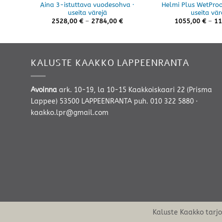
Aina 3-istuttava vuodesohva ·
Helmi Plus WetProof
useita värejä
useita vär
Hintaluokka:
2528,00
€
–
2784,00
€
1055,00
€
–
11
2528,00 €
-
2784,00 €
KALUSTE KAAKKO LAPPEENRANTA
Avoinna
ark. 10-19, la 10-15 Kaakkoiskaari 22 (Prisma
Lappee) 53500 LAPPEENRANTA
puh. 010 322 5880
·
kaakko.lpr@gmail.com
Kaluste Kaakko tarj