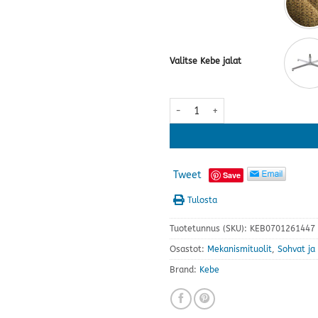
Valitse Kebe jalat
Dahlia tuoli+rahi, kangas · useit
Tweet
Save
Tulosta
Tuotetunnus (SKU):
KEB0701261447
Osastot:
Mekanismituolit
,
Sohvat ja 
Brand:
Kebe