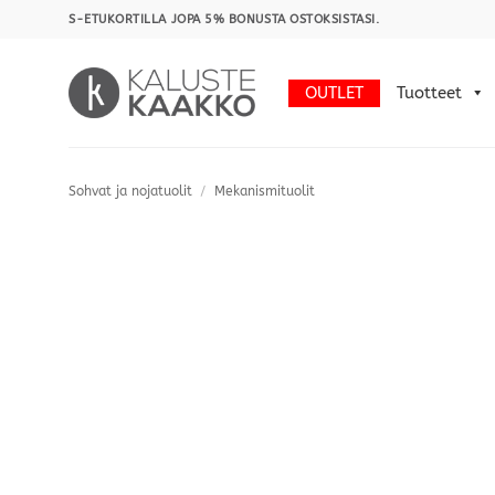
Skip
S-ETUKORTILLA JOPA 5% BONUSTA OSTOKSISTASI.
to
content
OUTLET
Tuotteet
Sohvat ja nojatuolit
/
Mekanismituolit