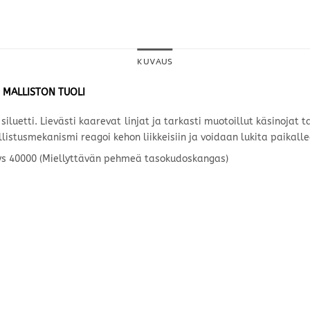
KUVAUS
E MALLISTON TUOLI
siluetti. Lievästi kaarevat linjat ja tarkasti muotoillut käsinojat
llistusmekanismi reagoi kehon liikkeisiin ja voidaan lukita paikalle
yys 40000 (Miellyttävän pehmeä tasokudoskangas)