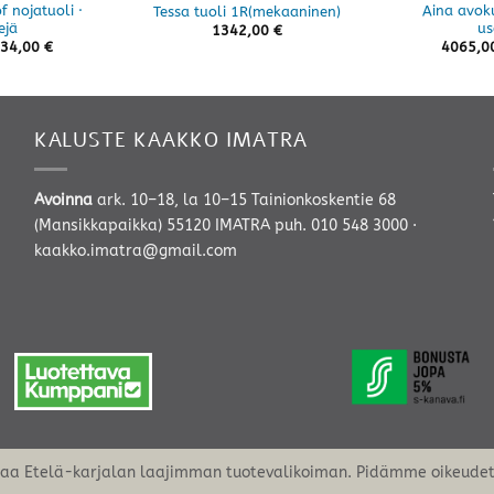
 nojatuoli ·
Aina avok
Tessa tuoli 1R(mekaaninen)
ejä
us
1342,00
€
Hintaluokka:
34,00
€
4065,0
1055,00 €
-
1134,00 €
KALUSTE KAAKKO IMATRA
Avoinna
ark. 10–18, la 10–15 Tainionkoskentie 68
(Mansikkapaikka) 55120 IMATRA
puh. 010 548 3000
·
kaakko.imatra@gmail.com
oaa Etelä-karjalan laajimman tuotevalikoiman. Pidämme oikeudet 