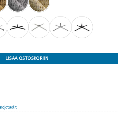
a värejä määrä
LISÄÄ OSTOSKORIIN
nojatuolit