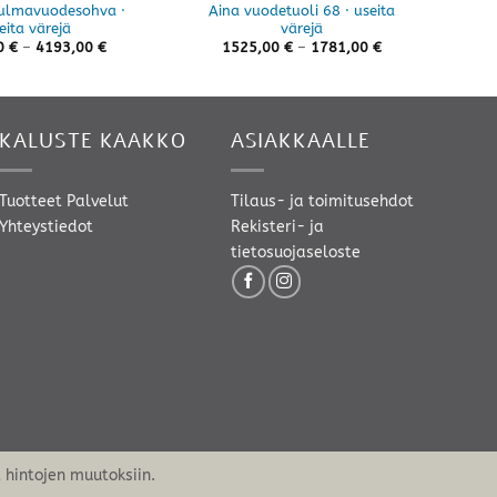
ulmavuodesohva ·
Aina vuodetuoli 68 · useita
Lu
eita värejä
värejä
Hintaluokka:
Hintaluokka:
0
€
–
4193,00
€
1525,00
€
–
1781,00
€
4065,00 €
1525,00 €
-
-
4193,00 €
1781,00 €
KALUSTE KAAKKO
ASIAKKAALLE
Tuotteet
Palvelut
Tilaus- ja toimitusehdot
Yhteystiedot
Rekisteri- ja
tietosuojaseloste
hintojen muutoksiin.