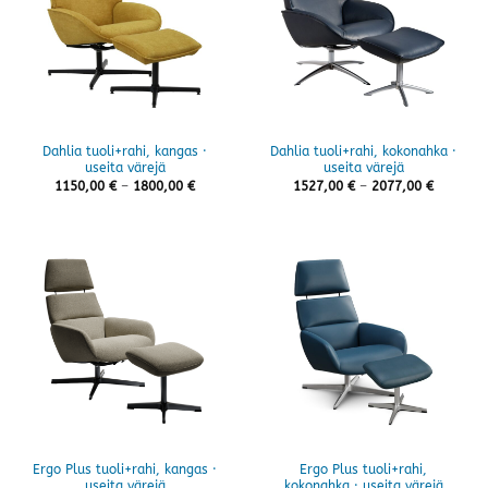
Dahlia tuoli+rahi, kangas ·
Dahlia tuoli+rahi, kokonahka ·
useita värejä
useita värejä
Hintaluokka:
Hintaluo
1150,00
€
–
1800,00
€
1527,00
€
–
2077,00
€
1150,00 €
1527,00 
-
-
1800,00 €
2077,00 
Ergo Plus tuoli+rahi, kangas ·
Ergo Plus tuoli+rahi,
useita värejä
kokonahka · useita värejä