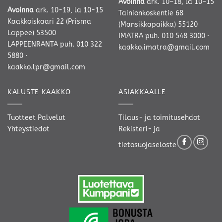
Avoinna
ark. 10–18, la 10–15
Avoinna
ark. 10-19, la 10-15
Tainionkoskentie 68
Kaakkoiskaari 22 (Prisma
(Mansikkapaikka) 55120
Lappee) 53500
IMATRA
puh. 010 548 3000
·
LAPPEENRANTA
puh. 010 322
kaakko.imatra@gmail.com
5880
·
kaakko.lpr@gmail.com
KALUSTE KAAKKO
ASIAKKAALLE
Tuotteet
Palvelut
Tilaus- ja toimitusehdot
Yhteystiedot
Rekisteri- ja
tietosuojaseloste