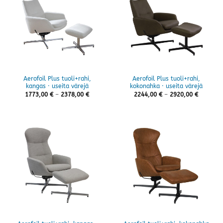
Aerofoil Plus tuoli+rahi,
Aerofoil Plus tuoli+rahi,
kangas · useita värejä
kokonahka · useita värejä
Hintaluokka:
Hintaluo
1773,00
€
–
2378,00
€
2244,00
€
–
2920,00
€
1773,00 €
2244,00 
-
-
2378,00 €
2920,00 