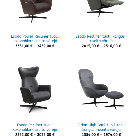
Esodo Power Recliner tuoli,
Esodo Recliner tuoli, kangas ·
kokonahka · useita värejä
useita värejä
Hintaluokka:
Hintaluo
3331,00
€
–
3432,00
€
2415,00
€
–
2516,00
€
3331,00 €
2415,00 
-
-
3432,00 €
2516,00 
Esodo Recliner tuoli,
Orion High Back tuoli+rahi,
kokonahka · useita värejä
kangas · useita värejä
Hintaluokka:
Hintaluo
2932,00
€
–
3033,00
€
1554,00
€
–
1974,00
€