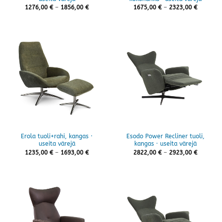
Hintaluokka:
Hintaluo
1276,00
€
–
1856,00
€
1675,00
€
–
2323,00
€
1276,00 €
1675,00 
-
-
1856,00 €
2323,00 
Erola tuoli+rahi, kangas ·
Esodo Power Recliner tuoli,
useita värejä
kangas · useita värejä
Hintaluokka:
Hintaluo
1235,00
€
–
1693,00
€
2822,00
€
–
2923,00
€
1235,00 €
2822,00 
-
-
1693,00 €
2923,00 