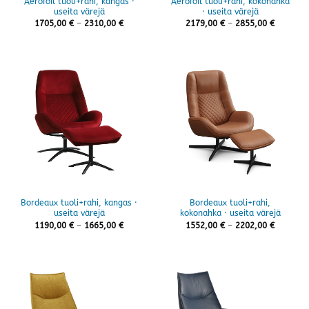
Aerofoil tuoli+rahi, kangas ·
Aerofoil tuoli+rahi, kokonahka
useita värejä
· useita värejä
Hintaluokka:
Hintaluo
1705,00
€
–
2310,00
€
2179,00
€
–
2855,00
€
1705,00 €
2179,00 
-
-
2310,00 €
2855,00 
Bordeaux tuoli+rahi, kangas ·
Bordeaux tuoli+rahi,
useita värejä
kokonahka · useita värejä
Hintaluokka:
Hintaluo
1190,00
€
–
1665,00
€
1552,00
€
–
2202,00
€
1190,00 €
1552,00 
-
-
1665,00 €
2202,00 