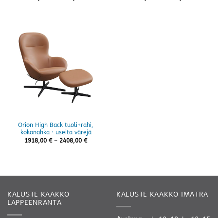
2932,00 €
1554,00 
-
-
3033,00 €
1974,00 
Orion High Back tuoli+rahi,
kokonahka · useita värejä
Hintaluokka:
1918,00
€
–
2408,00
€
1918,00 €
-
2408,00 €
KALUSTE KAAKKO
KALUSTE KAAKKO IMATRA
LAPPEENRANTA