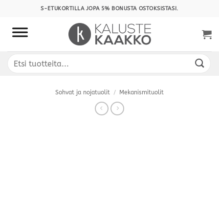
Skip
S-ETUKORTILLA JOPA 5% BONUSTA OSTOKSISTASI.
to
content
Etsi:
Sohvat ja nojatuolit
/
Mekanismituolit