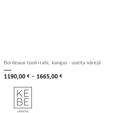
Bordeaux tuoli+rahi, kangas · useita värejä
Hintaluokka:
1190,00
–
1665,00
€
€
1190,00 €
-
1665,00 €