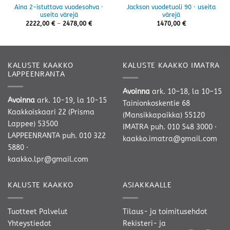
Aina 2-istuttava vuodesohva ·
Jackson vuodetuoli 90 · useita
useita värejä
värejä
Hintaluokka:
2222,00
€
–
2478,00
€
1470,00
€
2222,00 €
-
2478,00 €
KALUSTE KAAKKO
KALUSTE KAAKKO IMATRA
LAPPEENRANTA
Avoinna
ark. 10–18, la 10–15
Avoinna
ark. 10-19, la 10-15
Tainionkoskentie 68
Kaakkoiskaari 22 (Prisma
(Mansikkapaikka) 55120
Lappee) 53500
IMATRA
puh. 010 548 3000
·
LAPPEENRANTA
puh. 010 322
kaakko.imatra@gmail.com
5880
·
kaakko.lpr@gmail.com
KALUSTE KAAKKO
ASIAKKAALLE
Tuotteet
Palvelut
Tilaus- ja toimitusehdot
Yhteystiedot
Rekisteri- ja