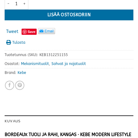
Bordeaux tuoli+rahi, kangas · useita värejä määrä
LISÄÄ OSTOSKORIIN
Tweet
Save
Tulosta
Tuotetunnus (SKU):
KEB1312251155
Osastot:
Mekanismituolit
,
Sohvat ja nojatuolit
Brand:
Kebe
KUVAUS
BORDEAUX TUOLI JA RAHI, KANGAS · KEBE MODERN LIFESTYLE