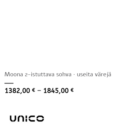
Moona 2-istuttava sohva · useita värejä
Hintaluokka:
1382,00
–
1845,00
€
€
1382,00 €
-
1845,00 €