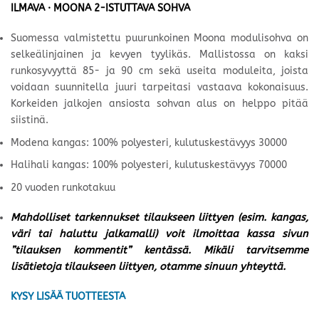
ILMAVA · MOONA 2-ISTUTTAVA SOHVA
Suomessa valmistettu puurunkoinen Moona modulisohva on
selkeälinjainen ja kevyen tyylikäs. Mallistossa on kaksi
runkosyvyyttä 85- ja 90 cm sekä useita moduleita, joista
voidaan suunnitella juuri tarpeitasi vastaava kokonaisuus.
Korkeiden jalkojen ansiosta sohvan alus on helppo pitää
siistinä.
Modena kangas: 100% polyesteri, kulutuskestävyys 30000
Halihali kangas: 100% polyesteri, kulutuskestävyys 70000
20 vuoden runkotakuu
Mahdolliset tarkennukset tilaukseen liittyen (esim. kangas,
väri tai haluttu jalkamalli) voit ilmoittaa kassa sivun
”tilauksen kommentit” kentässä. Mikäli tarvitsemme
lisätietoja tilaukseen liittyen, otamme sinuun yhteyttä.
KYSY LISÄÄ TUOTTEESTA