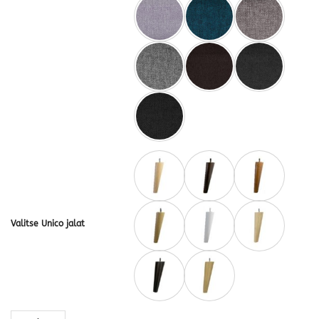
Valitse Unico jalat
Moona 2-istuttava sohva · useita värejä määrä