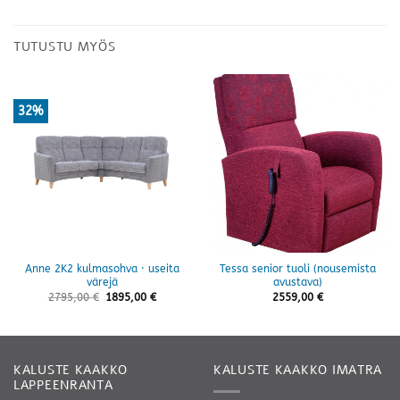
TUTUSTU MYÖS
32%
Anne 2K2 kulmasohva · useita
Tessa senior tuoli (nousemista
värejä
avustava)
2795,00
€
1895,00
€
2559,00
€
KALUSTE KAAKKO
KALUSTE KAAKKO IMATRA
LAPPEENRANTA