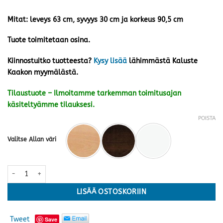
Mitat: leveys 63 cm, syvyys 30 cm ja korkeus 90,5 cm
Tuote toimitetaan osina.
Kiinnostuitko tuotteesta?
Kysy lisää
lähimmästä Kaluste
Kaakon myymälästä.
Tilaustuote – Ilmoitamme tarkemman toimitusajan
käsiteltyämme tilauksesi.
POISTA
Valitse Allan väri
Allan mappihylly nro 202 · useita värejä määrä
LISÄÄ OSTOSKORIIN
Tweet
Save