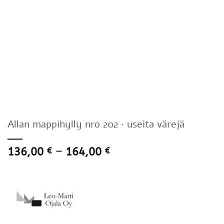
Allan mappihylly nro 202 · useita värejä
Hintaluokka:
136,00
–
164,00
€
€
136,00 €
-
164,00 €