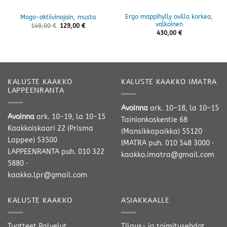
Ergo mappihylly ovilla korkea,
Mogo-aktiivinojain, musta
valkoinen
149,00
€
129,00
€
430,00
€
KALUSTE KAAKKO
KALUSTE KAAKKO IMATRA
LAPPEENRANTA
Avoinna
ark. 10–18, la 10–15
Avoinna
ark. 10-19, la 10-15
Tainionkoskentie 68
Kaakkoiskaari 22 (Prisma
(Mansikkapaikka) 55120
Lappee) 53500
IMATRA
puh. 010 548 3000
·
LAPPEENRANTA
puh. 010 322
kaakko.imatra@gmail.com
5880
·
kaakko.lpr@gmail.com
KALUSTE KAAKKO
ASIAKKAALLE
Tuotteet
Palvelut
Tilaus- ja toimitusehdot