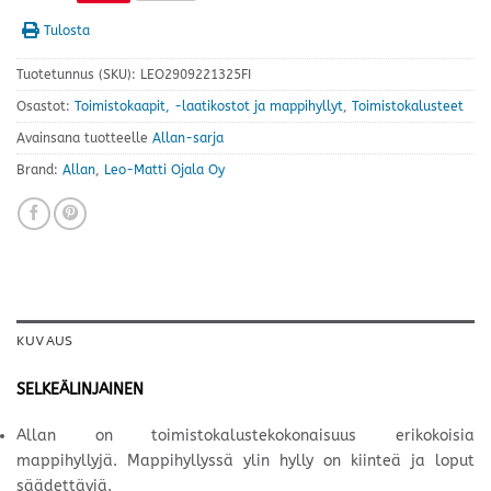
Tulosta
Tuotetunnus (SKU):
LEO2909221325FI
Osastot:
Toimistokaapit, -laatikostot ja mappihyllyt
,
Toimistokalusteet
Avainsana tuotteelle
Allan-sarja
Brand:
Allan
,
Leo-Matti Ojala Oy
KUVAUS
SELKEÄLINJAINEN
Allan on toimistokalustekokonaisuus erikokoisia
mappihyllyjä. Mappihyllyssä ylin hylly on kiinteä ja loput
säädettäviä.