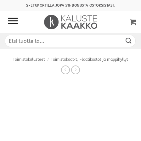
Skip
S-ETUKORTILLA JOPA 5% BONUSTA OSTOKSISTASI.
to
content
Etsi:
Toimistokalusteet
/
Toimistokaapit, -laatikostot ja mappihyllyt