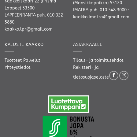
Kaakkoiskaari 22 (Prisma
(Mansikkapaikka) 55120
Lappee) 53500
IMATRA
puh. 010 548 3000
·
LAPPEENRANTA
puh. 010 322
kaakko.imatra@gmail.com
5880
·
kaakko.lpr@gmail.com
KALUSTE KAAKKO
ASIAKKAALLE
Tuotteet
Palvelut
Tilaus- ja toimitusehdot
Yhteystiedot
Rekisteri- ja
tietosuojaseloste