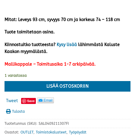
Mitat: Leveys 93 cm, syvyys 70 cm ja korkeus 74 – 118 cm
Tuote toimitetaan osina.
Kiinnostuitko tuotteesta?
Kysy lisää
lähimmästä Kaluste
Kaakon myymälästä.
Mallikappale – Toimitusaika 1-7 arkipäivää.
1 varastossa
LISÄÄ OSTOSKORIIN
Tweet
Save
Tulosta
Tuotetunnus (SKU):
SAL0409211307FI
Osastot:
OUTLET
,
Toimistokalusteet
,
Työpöydät