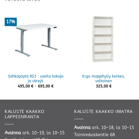
17%
Sähköpöytä RS3 · useita kokoja
Ergo mappihylly korkea,
ja värejä
valkoinen
Hintaluokka:
495,00
€
–
695,00
€
325,00
€
495,00 €
-
695,00 €
KALUSTE KAAKKO
KALUSTE KAAKKO IMATRA
LAPPEENRANTA
Avoinna
ark. 10–18, la 10–15
Avoinna
ark. 10-19, la 10-15
Tainionkoskentie 68