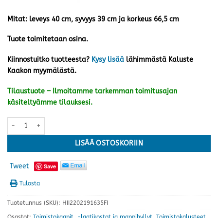
Mitat: leveys 40 cm, syvyys 39 cm ja korkeus 66,5 cm
Tuote toimitetaan osina.
Kiinnostuitko tuotteesta?
Kysy lisää
lähimmästä Kaluste
Kaakon myymälästä.
Tilaustuote – Ilmoitamme tarkemman toimitusajan
käsiteltyämme tilauksesi.
Ergo laatikosto pyörillä, valkoinen määrä
LISÄÄ OSTOSKORIIN
Tweet
Save
Tulosta
Tuotetunnus (SKU):
HII2202191635FI
Osastot:
Toimistokaapit, -laatikostot ja mappihyllyt
,
Toimistokalusteet