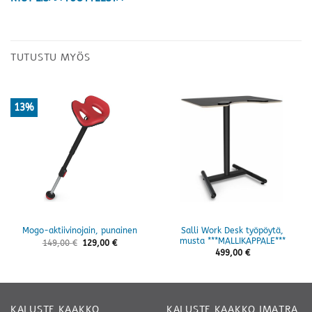
TUTUSTU MYÖS
13%
Salli Work Desk työpöytä,
Mogo-aktiivinojain, punainen
musta ***MALLIKAPPALE***
149,00
€
129,00
€
499,00
€
KALUSTE KAAKKO
KALUSTE KAAKKO IMATRA