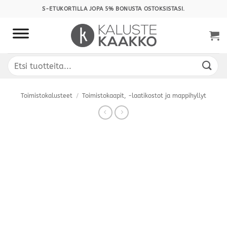
Skip
S-ETUKORTILLA JOPA 5% BONUSTA OSTOKSISTASI.
to
content
Etsi:
Toimistokalusteet
/
Toimistokaapit, -laatikostot ja mappihyllyt