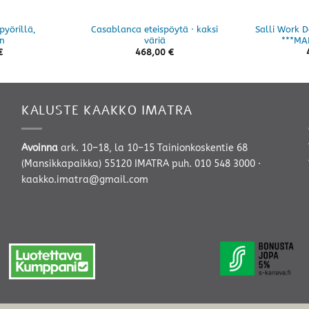
pyörillä,
Casablanca eteispöytä · kaksi
Salli Work 
n
väriä
***MA
€
468,00
€
KALUSTE KAAKKO IMATRA
Avoinna
ark. 10–18, la 10–15 Tainionkoskentie 68
(Mansikkapaikka) 55120 IMATRA
puh. 010 548 3000
·
kaakko.imatra@gmail.com