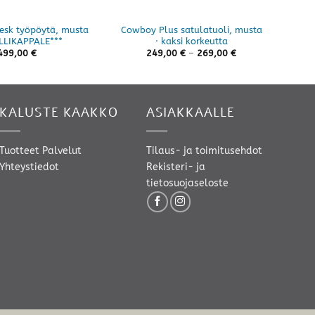
Desk työpöytä, musta
Cowboy Plus satulatuoli, musta
H
LLIKAPPALE***
· kaksi korkeutta
Hintaluokka:
499,00
€
249,00
€
–
269,00
€
249,00 €
-
269,00 €
KALUSTE KAAKKO
ASIAKKAALLE
Tuotteet
Palvelut
Tilaus- ja toimitusehdot
Yhteystiedot
Rekisteri- ja
tietosuojaseloste