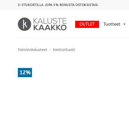
Skip
S-ETUKORTILLA JOPA 5% BONUSTA OSTOKSISTASI.
to
content
OUTLET
Tuotteet
Toimistokalusteet
/
Konttorituolit
12%