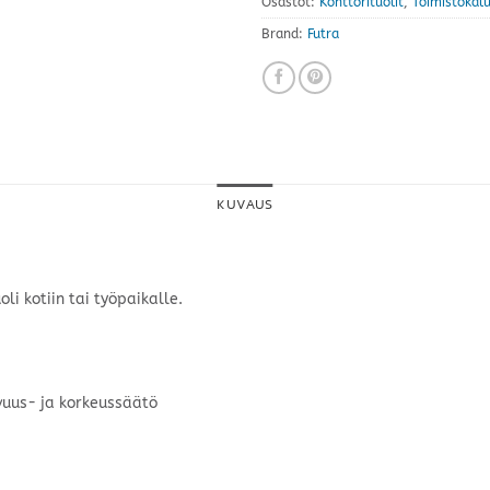
Osastot:
Konttorituolit
,
Toimistokal
Brand:
Futra
KUVAUS
li kotiin tai työpaikalle.
vuus- ja korkeussäätö