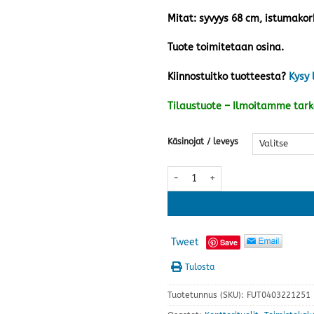
Mitat: syvyys 68 cm, istumakor
Tuote toimitetaan osina.
Kiinnostuitko tuotteesta?
Kysy 
Tilaustuote – Ilmoitamme tar
Käsinojat / leveys
Ergo työtuoli, musta määrä
Tweet
Save
Tulosta
Tuotetunnus (SKU):
FUT0403221251