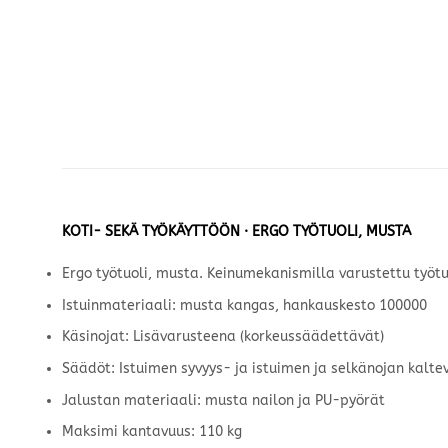
KOTI- SEKÄ TYÖKÄYTTÖÖN · ERGO TYÖTUOLI, MUSTA
Ergo työtuoli, musta. Keinumekanismilla varustettu työtuo
Istuinmateriaali: musta kangas, hankauskesto 100000
Käsinojat: Lisävarusteena (korkeussäädettävät)
Säädöt: Istuimen syvyys- ja istuimen ja selkänojan kalte
Jalustan materiaali: musta nailon ja PU-pyörät
Maksimi kantavuus: 110 kg