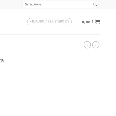
Etsi:
0,00
€
KIRJAUDU / REKISTERÖIDY
ta
Hintaluokka:
229,00 €
-
278,00 €