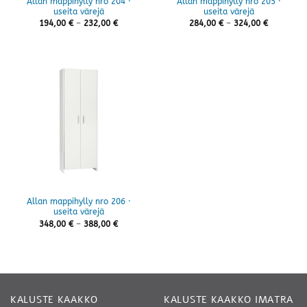
Allan mappihylly nro 204 ·
Allan mappihylly nro 205 ·
useita värejä
useita värejä
Hintaluokka:
Hintaluok
194,00
€
–
232,00
€
284,00
€
–
324,00
€
194,00 €
284,00 €
-
-
232,00 €
324,00 €
Allan mappihylly nro 206 ·
useita värejä
Hintaluokka:
348,00
€
–
388,00
€
348,00 €
-
388,00 €
KALUSTE KAAKKO
KALUSTE KAAKKO IMATRA