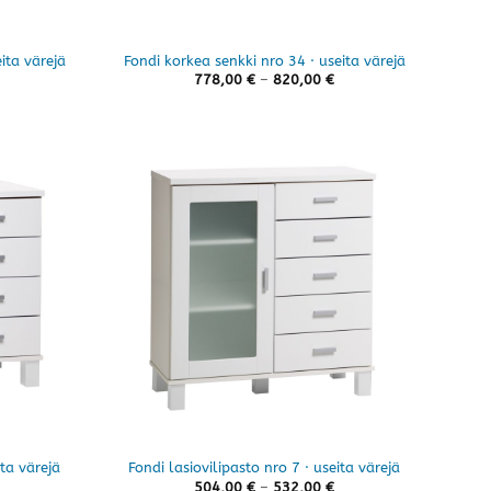
ita värejä
Fondi korkea senkki nro 34 · useita värejä
Hintaluokka:
Hintaluokka:
778,00
€
–
820,00
€
620,00 €
778,00 €
-
-
682,00 €
820,00 €
ita värejä
Fondi lasiovilipasto nro 7 · useita värejä
Hintaluokka:
Hintaluokka:
504,00
€
–
532,00
€