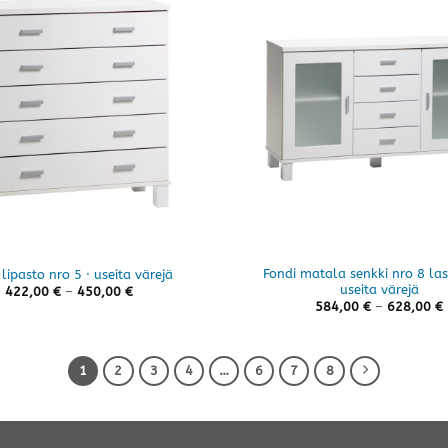
Fondi matala senkki nro 8 lasi
 lipasto nro 5 · useita värejä
useita värejä
Hintaluokka:
422,00
€
–
450,00
€
422,00 €
584,00
€
–
628,00
€
-
450,00 €
1
2
3
4
…
6
7
8