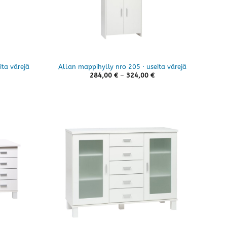
ita värejä
Allan mappihylly nro 205 · useita värejä
Hintaluokka:
Hintaluokka:
284,00
€
–
324,00
€
194,00 €
284,00 €
-
-
232,00 €
324,00 €