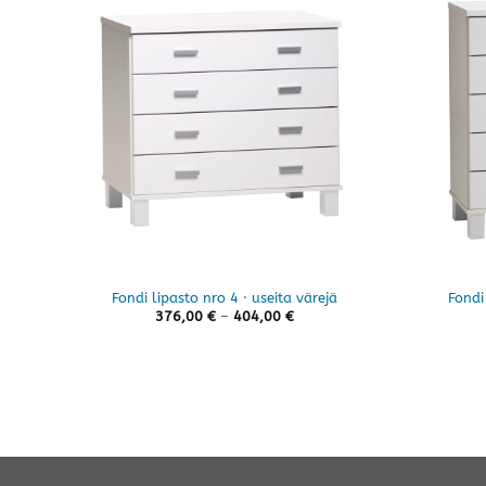
Fondi lipasto nro 4 · useita värejä
Fondi
Hintaluokka:
376,00
€
–
404,00
€
376,00 €
-
404,00 €