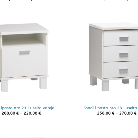
384,00 €
-
394,00 €
lipasto nro 21 · useita värejä
Fondi lipasto nro 28 · useita
Hintaluokka:
208,00
€
–
220,00
€
256,00
€
–
270,00
€
208,00 €
-
220,00 €