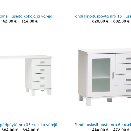
kansi · useita kokoja ja värejä
Fondi kirjoituspöytä nro 15 · use
Hintaluokka:
42,00
€
–
114,00
€
620,00
€
–
682,00
€
42,00 €
-
114,00 €
päripöytä nro 33 · useita värejä
Fondi lasiovilipasto nro 6 · use
Hintaluokka:
384,00
€
–
394,00
€
444,00
€
–
472,00
€