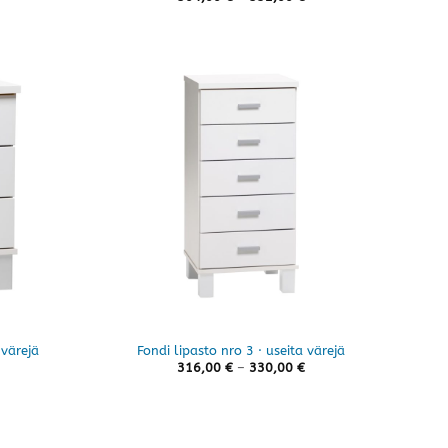
444,00 €
504,00 €
-
-
472,00 €
532,00 €
 värejä
Fondi lipasto nro 3 · useita värejä
Hintaluokka:
Hintaluokka:
316,00
€
–
330,00
€
256,00 €
316,00 €
-
-
270,00 €
330,00 €