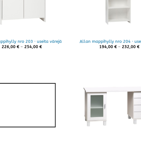
pihylly nro 203 · useita värejä
Allan mappihylly nro 204 · use
Hintaluokka:
226,00
€
–
254,00
€
194,00
€
–
232,00
€
226,00 €
-
254,00 €