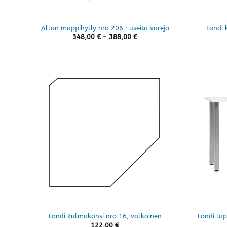
Allan mappihylly nro 206 · useita värejä
Fondi 
Hintaluokka:
348,00
€
–
388,00
€
348,00 €
-
388,00 €
Fondi kulmakansi nro 16, valkoinen
Fondi läp
122,00
€