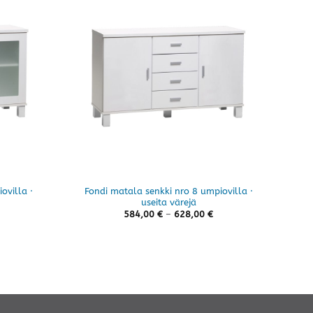
ovilla ·
Fondi matala senkki nro 8 umpiovilla ·
useita värejä
Hintaluokka:
Hintaluokka:
584,00
€
–
628,00
€
584,00 €
584,00 €
-
-
628,00 €
628,00 €