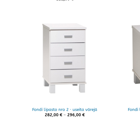
Fondi lipasto nro 2 · useita värejä
Fondi 
Hintaluokka:
282,00
€
–
296,00
€
282,00 €
-
296,00 €