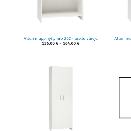
Allan mappihylly nro 202 · useita värejä
Allan map
Hintaluokka:
136,00
€
–
164,00
€
136,00 €
-
164,00 €