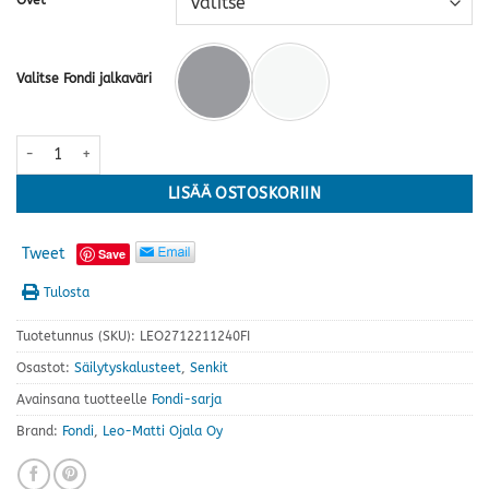
Valitse Fondi jalkaväri
Fondi matala senkki nro 8 lasiovilla · useita värejä määrä
LISÄÄ OSTOSKORIIN
Tweet
Save
Tulosta
Tuotetunnus (SKU):
LEO2712211240FI
Osastot:
Säilytyskalusteet
,
Senkit
Avainsana tuotteelle
Fondi-sarja
Brand:
Fondi
,
Leo-Matti Ojala Oy