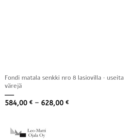
Fondi matala senkki nro 8 lasiovilla · useita
värejä
Hintaluokka:
584,00
–
628,00
€
€
584,00 €
-
628,00 €