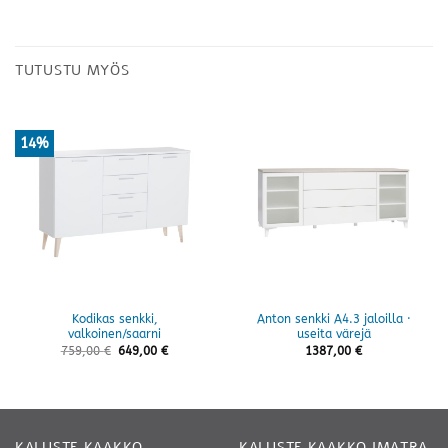
TUTUSTU MYÖS
14%
Kodikas senkki,
Anton senkki A4.3 jaloilla ·
valkoinen/saarni
useita värejä
759,00
€
649,00
€
1387,00
€
KALUSTE KAAKKO
KALUSTE KAAKKO IMATRA