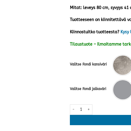
Mitat: leveys 80 cm, syvyys 41
Tuotteeseen on kiinnitettävä va
Kiinnostuitko tuotteesta?
Kysy 
Tilaustuote – Ilmoitamme tar
Valitse Fondi kansiväri
Valitse Fondi jalkaväri
Fondi matala taso nro 9 · useita