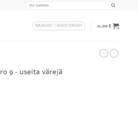
Etsi:
0,00
€
KIRJAUDU / REKISTERÖIDY
ro 9 · useita värejä
Hintaluokka:
290,00 €
-
316,00 €