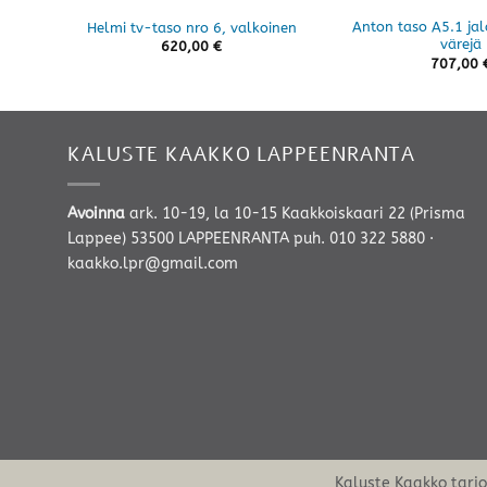
Anton taso A5.1 jalo
Helmi tv-taso nro 6, valkoinen
värejä
620,00
€
707,00
KALUSTE KAAKKO LAPPEENRANTA
Avoinna
ark. 10-19, la 10-15 Kaakkoiskaari 22 (Prisma
Lappee) 53500 LAPPEENRANTA
puh. 010 322 5880
·
kaakko.lpr@gmail.com
Kaluste Kaakko tarj