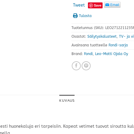
Tweet
Save
Tulosta
Tuotetunnus (SKU):
LEO2712211235F
Osastot:
Säilytyskalusteet
,
TV- ja v
Avainsana tuotteelle
Fondi-sarja
Brand:
Fondi
,
Leo-Matti Ojala Oy
KUVAUS
sesti huonekaluja eri tarpeisiin. Kapeat vetimet tuovat siroutta ku
nella.