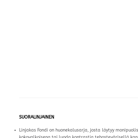
SUORALINJAINEN
Linjakas Fondi on huonekalusarja, josta löytyy monipuoli
kokovalkoisena tai luoda kontrastia tehostevärisellä kan