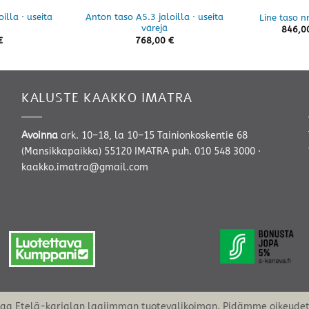
illa · useita
Anton taso A5.3 jaloilla · useita
Line taso nr
värejä
846,0
€
768,00
€
KALUSTE KAAKKO IMATRA
Avoinna
ark. 10–18, la 10–15 Tainionkoskentie 68
(Mansikkapaikka) 55120 IMATRA
puh. 010 548 3000
·
kaakko.imatra@gmail.com
oaa Etelä-karjalan laajimman tuotevalikoiman. Pidämme oikeudet 