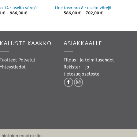
o 14 · useita värejä
Line taso nro 8 · useita värejä
Line
Hintaluokka:
Hintaluokka:
0
€
–
986,00
€
586,00
€
–
702,00
€
846,00 €
586,00 €
-
-
986,00 €
702,00 €
KALUSTE KAAKKO
ASIAKKAALLE
Tuotteet
Palvelut
Tilaus- ja toimitusehdot
Yhteystiedot
Rekisteri- ja
tietosuojaseloste
hintojen muutoksiin.