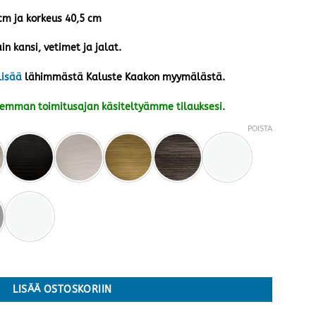
 cm ja korkeus 40,5 cm
in kansi, vetimet ja jalat.
lisää
lähimmästä Kaluste Kaakon myymälästä.
kemman toimitusajan käsiteltyämme tilauksesi.
POISTA
 värejä määrä
LISÄÄ OSTOSKORIIN