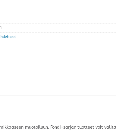
I
iihdetasot
lmikkaaseen muotoiluun. Fondi-sarjan tuotteet voit valita