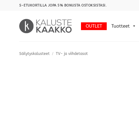
Skip
S-ETUKORTILLA JOPA 5% BONUSTA OSTOKSISTASI.
to
content
OUTLET
Tuotteet
Säilytyskalusteet
/
TV- ja viihdetasot