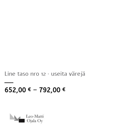
Line taso nro 12 · useita värejä
Hintaluokka:
652,00
–
792,00
€
€
652,00 €
-
792,00 €