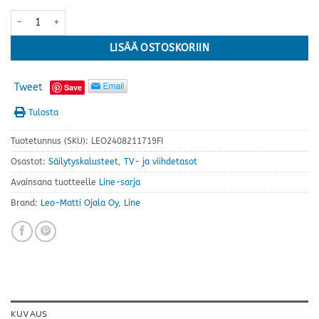
Line taso nro 12 · useita värejä määrä
LISÄÄ OSTOSKORIIN
Tweet
Save
Tulosta
Tuotetunnus (SKU):
LEO2408211719FI
Osastot:
Säilytyskalusteet
,
TV- ja viihdetasot
Avainsana tuotteelle
Line-sarja
Brand:
Leo-Matti Ojala Oy
,
Line
KUVAUS