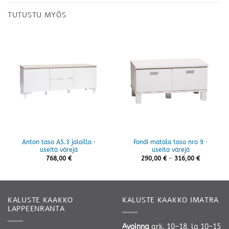
TUTUSTU MYÖS
Anton taso A5.3 jaloilla ·
Fondi matala taso nro 9 ·
useita värejä
useita värejä
Hintaluok
768,00
€
290,00
€
–
316,00
€
290,00 €
-
316,00 €
KALUSTE KAAKKO
KALUSTE KAAKKO IMATRA
LAPPEENRANTA
Avoinna
ark. 10–18, la 10–15