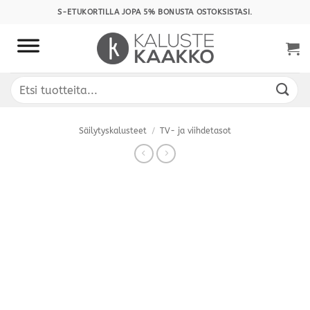
Skip
S-ETUKORTILLA JOPA 5% BONUSTA OSTOKSISTASI.
to
content
Etsi:
Säilytyskalusteet
/
TV- ja viihdetasot