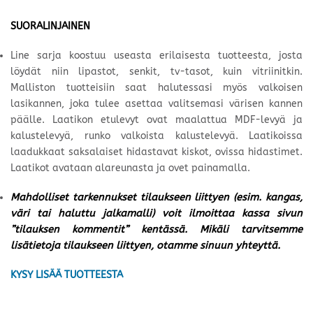
SUORALINJAINEN
Line sarja koostuu useasta erilaisesta tuotteesta, josta
löydät niin lipastot, senkit, tv-tasot, kuin vitriinitkin.
Malliston tuotteisiin saat halutessasi myös valkoisen
lasikannen, joka tulee asettaa valitsemasi värisen kannen
päälle. Laatikon etulevyt ovat maalattua MDF-levyä ja
kalustelevyä, runko valkoista kalustelevyä. Laatikoissa
laadukkaat saksalaiset hidastavat kiskot, ovissa hidastimet.
Laatikot avataan alareunasta ja ovet painamalla.
Mahdolliset tarkennukset tilaukseen liittyen (esim. kangas,
väri tai haluttu jalkamalli) voit ilmoittaa kassa sivun
”tilauksen kommentit” kentässä. Mikäli tarvitsemme
lisätietoja tilaukseen liittyen, otamme sinuun yhteyttä.
KYSY LISÄÄ TUOTTEESTA