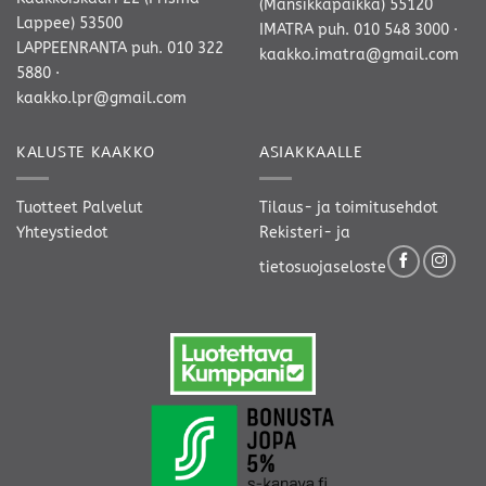
(Mansikkapaikka) 55120
Lappee) 53500
IMATRA
puh. 010 548 3000
·
LAPPEENRANTA
puh. 010 322
kaakko.imatra@gmail.com
5880
·
kaakko.lpr@gmail.com
KALUSTE KAAKKO
ASIAKKAALLE
Tuotteet
Palvelut
Tilaus- ja toimitusehdot
Yhteystiedot
Rekisteri- ja
tietosuojaseloste