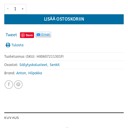
Anton senkki A4.3 jaloilla · useita värejä määrä
LISÄÄ OSTOSKORIIN
Tweet
Save
Tulosta
Tuotetunnus (SKU):
HII0607211301FI
Osastot:
Säilytyskalusteet
,
Senkit
Brand:
Anton
,
Hiipakka
KUVAUS