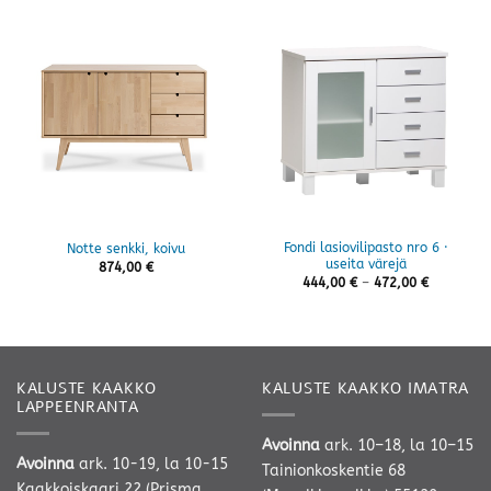
Fondi lasiovilipasto nro 6 ·
Notte senkki, koivu
useita värejä
874,00
€
Hintaluok
444,00
€
–
472,00
€
444,00 €
-
472,00 €
KALUSTE KAAKKO
KALUSTE KAAKKO IMATRA
LAPPEENRANTA
Avoinna
ark. 10–18, la 10–15
Avoinna
ark. 10-19, la 10-15
Tainionkoskentie 68
Kaakkoiskaari 22 (Prisma