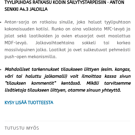
TYYLIPUHDAS RATKAISU KODIN SÄILYTYSTARPEISIIN · ANTON
SENKKI A4.3 JALOILLA
Anton-sarja on ratkaisu sinulle, joka haluat tyylipuhtaan
kokonaisuuden kotiisi. Runko on aina valkoista MFC-levyä ja
jalat sekä laatikoiden ja ovien etusarjat ovat maalattua
MDF-levyä. Jalkavaihtoehtoina sokkeli tai korkea
massiivipuinen jalka. Laatikot ja ovet sulkeutuvat pehmeästi
push-open mekanismilla.
Mahdolliset tarkennukset tilaukseen liittyen (esim. kangas,
väri tai haluttu jalkamalli) voit ilmoittaa kassa sivun
”tilauksen kommentit” kentässä. Mikäli tarvitsemme
lisätietoja tilaukseen liittyen, otamme sinuun yhteyttä.
KYSY LISÄÄ TUOTTEESTA
TUTUSTU MYÖS