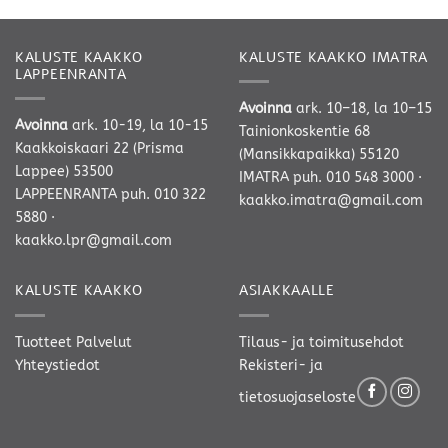
KALUSTE KAAKKO
KALUSTE KAAKKO IMATRA
LAPPEENRANTA
Avoinna
ark. 10–18, la 10–15
Avoinna
ark. 10-19, la 10-15
Tainionkoskentie 68
Kaakkoiskaari 22 (Prisma
(Mansikkapaikka) 55120
Lappee) 53500
IMATRA
puh. 010 548 3000
·
LAPPEENRANTA
puh. 010 322
kaakko.imatra@gmail.com
5880
·
kaakko.lpr@gmail.com
KALUSTE KAAKKO
ASIAKKAALLE
Tuotteet
Palvelut
Tilaus- ja toimitusehdot
Yhteystiedot
Rekisteri- ja
tietosuojaseloste