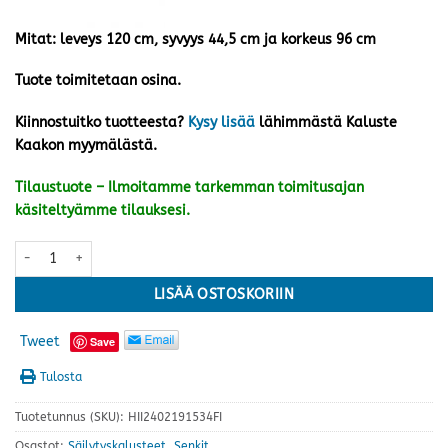
Mitat: leveys 120 cm, syvyys 44,5 cm ja korkeus 96 cm
Tuote toimitetaan osina.
Kiinnostuitko tuotteesta?
Kysy lisää
lähimmästä Kaluste
Kaakon myymälästä.
Tilaustuote – Ilmoitamme tarkemman toimitusajan
käsiteltyämme tilauksesi.
Solo senkki, valkoinen määrä
LISÄÄ OSTOSKORIIN
Tweet
Save
Tulosta
Tuotetunnus (SKU):
HII2402191534FI
Osastot:
Säilytyskalusteet
,
Senkit