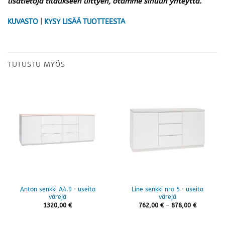
lisätietoja tilaukseen liittyen, otamme sinuun yhteyttä.
KUVASTO
|
KYSY LISÄÄ TUOTTEESTA
TUTUSTU MYÖS
Anton senkki A4.9 · useita
Line senkki nro 5 · useita
värejä
värejä
Hintaluok
1320,00
€
762,00
€
–
878,00
€
762,00 €
-
878,00 €