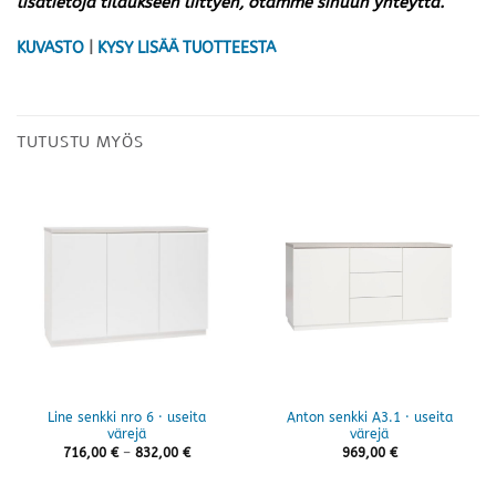
lisätietoja tilaukseen liittyen, otamme sinuun yhteyttä.
KUVASTO
|
KYSY LISÄÄ TUOTTEESTA
TUTUSTU MYÖS
Line senkki nro 6 · useita
Anton senkki A3.1 · useita
värejä
värejä
Hintaluokka:
716,00
€
–
832,00
€
969,00
€
716,00 €
-
832,00 €