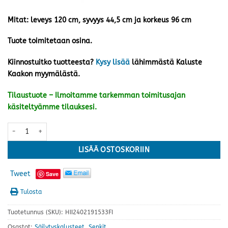
Mitat: leveys 120 cm, syvyys 44,5 cm ja korkeus 96 cm
Tuote toimitetaan osina.
Kiinnostuitko tuotteesta?
Kysy lisää
lähimmästä Kaluste
Kaakon myymälästä.
Tilaustuote – Ilmoitamme tarkemman toimitusajan
käsiteltyämme tilauksesi.
Solo senkki, musta määrä
LISÄÄ OSTOSKORIIN
Tweet
Save
Tulosta
Tuotetunnus (SKU):
HII2402191533FI
Osastot:
Säilytyskalusteet
,
Senkit