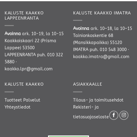
KALUSTE KAAKKO
KALUSTE KAAKKO IMATRA
LAPPEENRANTA
Avoinna
ark. 10–18, la 10–15
Avoinna
ark. 10-19, la 10-15
Tainionkoskentie 68
Kaakkoiskaari 22 (Prisma
(Mansikkapaikka) 55120
Lappee) 53500
IMATRA
puh. 010 548 3000
·
LAPPEENRANTA
puh. 010 322
kaakko.imatra@gmail.com
5880
·
kaakko.lpr@gmail.com
KALUSTE KAAKKO
ASIAKKAALLE
Tuotteet
Palvelut
Tilaus- ja toimitusehdot
Yhteystiedot
Rekisteri- ja
tietosuojaseloste