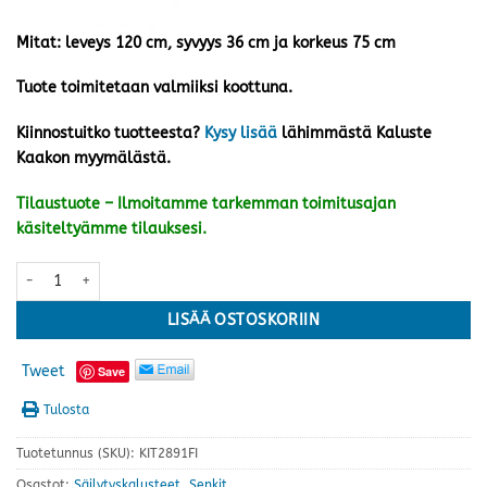
Mitat: leveys 120 cm, syvyys 36 cm ja korkeus 75 cm
Tuote toimitetaan valmiiksi koottuna.
Kiinnostuitko tuotteesta?
Kysy lisää
lähimmästä Kaluste
Kaakon myymälästä.
Tilaustuote – Ilmoitamme tarkemman toimitusajan
käsiteltyämme tilauksesi.
Notte senkki, koivu määrä
LISÄÄ OSTOSKORIIN
Tweet
Save
Tulosta
Tuotetunnus (SKU):
KIT2891FI
Osastot:
Säilytyskalusteet
,
Senkit