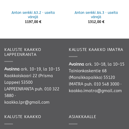
Anton senkki A3.2 · useita
Anton senkki A4.3 · useita
värejä
värejä
1197,00
€
1312,00
€
KALUSTE KAAKKO
KALUSTE KAAKKO IMATRA
LAPPEENRANTA
Avoinna
ark. 10–18, la 10–15
Avoinna
ark. 10-19, la 10-15
Tainionkoskentie 68
Kaakkoiskaari 22 (Prisma
(Mansikkapaikka) 55120
Lappee) 53500
IMATRA
puh. 010 548 3000
·
LAPPEENRANTA
puh. 010 322
kaakko.imatra@gmail.com
5880
·
kaakko.lpr@gmail.com
KALUSTE KAAKKO
ASIAKKAALLE