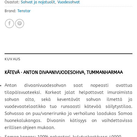
Osastot:
Sohvat ja nojatuolit
,
Vuodesohvat
Brand:
Tenstar
KUVAUS
KÄTEVÄ · ANTON DIVAANIVUODESOHVA, TUMMANHARMAA
Anton divaanivuodesohvan saat nopeasti avattua
tilapäisvuoteeksi. Korkeat jalat helpottavat imuroimista
sohvan alta, sekä keventävät sohvan ilmettä ja
vuodevaatelaatikko tuo runsaasti kätevää säilytystilaa.
Sohvassa on puu/vanerirunko ja verhoiluna laadukas Samoa
huonekalukangas. Divaanin kätisyys on vaihdettavissa
erillisen ohjeen mukaan.