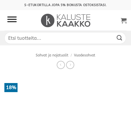
Skip
S-ETUKORTILLA JOPA 5% BONUSTA OSTOKSISTASI.
to
content
Etsi:
Sohvat ja nojatuolit
/
Vuodesohvat
18%