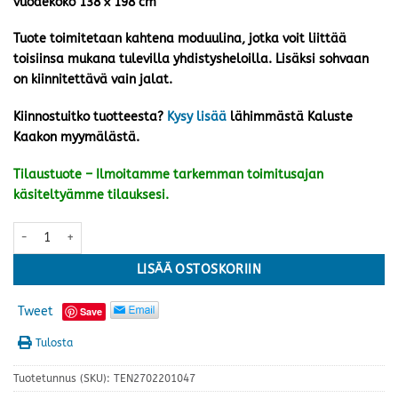
vuodekoko 138 x 198 cm
Tuote toimitetaan kahtena moduulina, jotka voit liittää
toisiinsa mukana tulevilla yhdistysheloilla. Lisäksi sohvaan
on kiinnitettävä vain jalat.
Kiinnostuitko tuotteesta?
Kysy lisää
lähimmästä Kaluste
Kaakon myymälästä.
Tilaustuote – Ilmoitamme tarkemman toimitusajan
käsiteltyämme tilauksesi.
Anton divaanivuodesohva, tummanharmaa määrä
LISÄÄ OSTOSKORIIN
Tweet
Save
Tulosta
Tuotetunnus (SKU):
TEN2702201047