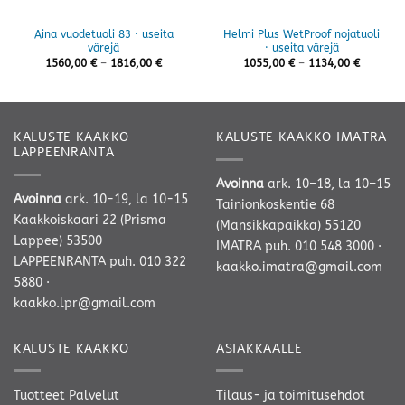
Aina vuodetuoli 83 · useita
Helmi Plus WetProof nojatuoli
värejä
· useita värejä
Hintaluokka:
Hintaluo
1560,00
€
–
1816,00
€
1055,00
€
–
1134,00
€
1560,00 €
1055,00 
-
-
1816,00 €
1134,00 
KALUSTE KAAKKO
KALUSTE KAAKKO IMATRA
LAPPEENRANTA
Avoinna
ark. 10–18, la 10–15
Avoinna
ark. 10-19, la 10-15
Tainionkoskentie 68
Kaakkoiskaari 22 (Prisma
(Mansikkapaikka) 55120
Lappee) 53500
IMATRA
puh. 010 548 3000
·
LAPPEENRANTA
puh. 010 322
kaakko.imatra@gmail.com
5880
·
kaakko.lpr@gmail.com
KALUSTE KAAKKO
ASIAKKAALLE
Tuotteet
Palvelut
Tilaus- ja toimitusehdot