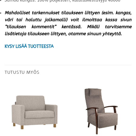
Samoa kangas: 100% polyesteri, kulutuskestävyys 40000
Mahdolliset tarkennukset tilaukseen liittyen (esim. kangas,
väri tai haluttu jalkamalli) voit ilmoittaa kassa sivun
”tilauksen kommentit” kentässä. Mikäli tarvitsemme
lisätietoja tilaukseen liittyen, otamme sinuun yhteyttä.
KYSY LISÄÄ TUOTTEESTA
TUTUSTU MYÖS