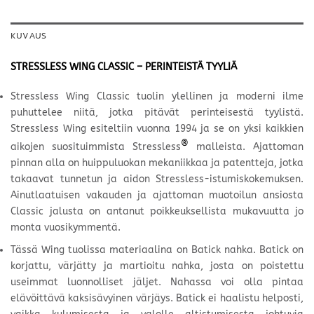
KUVAUS
STRESSLESS WING CLASSIC – PERINTEISTÄ TYYLIÄ
Stressless Wing Classic tuolin ylellinen ja moderni ilme
puhuttelee niitä, jotka pitävät perinteisestä tyylistä.
Stressless Wing esiteltiin vuonna 1994 ja se on yksi kaikkien
®
aikojen suosituimmista Stressless
malleista. Ajattoman
pinnan alla on huippuluokan mekaniikkaa ja patentteja, jotka
takaavat tunnetun ja aidon Stressless-istumiskokemuksen.
Ainutlaatuisen vakauden ja ajattoman muotoilun ansiosta
Classic jalusta on antanut poikkeuksellista mukavuutta jo
monta vuosikymmentä.
Tässä Wing tuolissa materiaalina on Batick
nahka. Batick on
korjattu, värjätty ja martioitu nahka, josta on poistettu
useimmat luonnolliset jäljet. Nahassa voi olla pintaa
elävöittävä kaksisävyinen värjäys. Batick ei haalistu helposti,