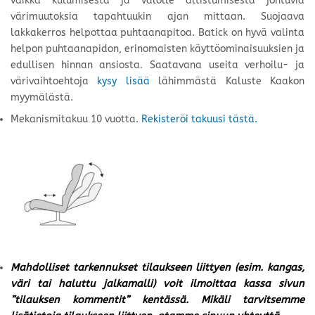
vaikka kulumisesta ja valolle altistumisesta johtuvia
värimuutoksia tapahtuukin ajan mittaan. Suojaava
lakkakerros helpottaa puhtaanapitoa. Batick on hyvä valinta
helpon puhtaanapidon, erinomaisten käyttöominaisuuksien ja
edullisen hinnan ansiosta. Saatavana useita verhoilu- ja
värivaihtoehtoja
kysy lisää
lähimmästä Kaluste Kaakon
myymälästä.
Mekanismitakuu 10 vuotta.
Rekisteröi takuusi tästä.
Mahdolliset tarkennukset tilaukseen liittyen (esim. kangas,
väri tai haluttu jalkamalli) voit ilmoittaa kassa sivun
”tilauksen kommentit” kentässä. Mikäli tarvitsemme