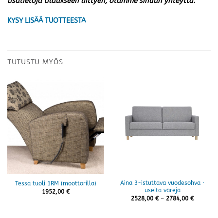
lisätietoja tilaukseen liittyen, otamme sinuun yhteyttä.
KYSY LISÄÄ TUOTTEESTA
TUTUSTU MYÖS
Aina 3-istuttava vuodesohva ·
Tessa tuoli 1RM (moottorilla)
useita värejä
1952,00
€
Hintaluo
2528,00
€
–
2784,00
€
2528,00 
-
2784,00 