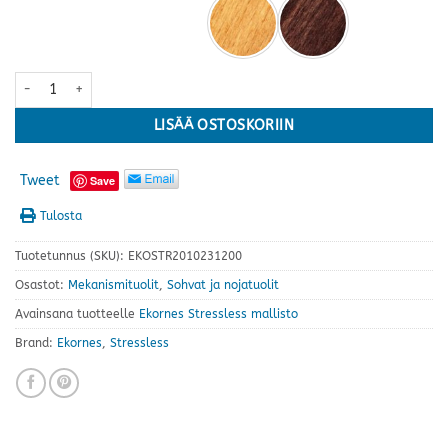
Stressless® Wing Classic tuoli+rahi, Batick kokonahka · useita värej
LISÄÄ OSTOSKORIIN
Tweet
Save
Tulosta
Tuotetunnus (SKU):
EKOSTR2010231200
Osastot:
Mekanismituolit
,
Sohvat ja nojatuolit
Avainsana tuotteelle
Ekornes Stressless mallisto
Brand:
Ekornes
,
Stressless