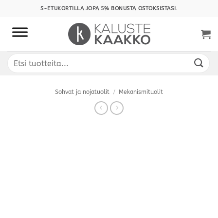
Skip
S-ETUKORTILLA JOPA 5% BONUSTA OSTOKSISTASI.
to
content
Etsi:
Sohvat ja nojatuolit
/
Mekanismituolit