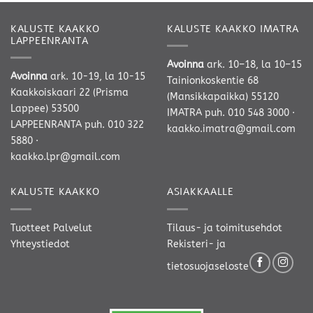
KALUSTE KAAKKO
KALUSTE KAAKKO IMATRA
LAPPEENRANTA
Avoinna
ark. 10–18, la 10–15
Avoinna
ark. 10-19, la 10-15
Tainionkoskentie 68
Kaakkoiskaari 22 (Prisma
(Mansikkapaikka) 55120
Lappee) 53500
IMATRA
puh. 010 548 3000
·
LAPPEENRANTA
puh. 010 322
kaakko.imatra@gmail.com
5880
·
kaakko.lpr@gmail.com
KALUSTE KAAKKO
ASIAKKAALLE
Tuotteet
Palvelut
Tilaus- ja toimitusehdot
Yhteystiedot
Rekisteri- ja
tietosuojaseloste