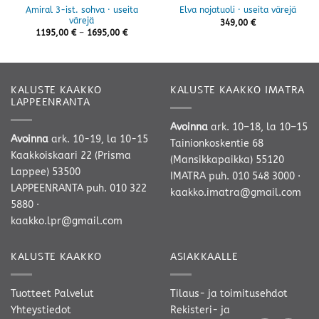
Amiral 3-ist. sohva · useita
Elva nojatuoli · useita värejä
värejä
349,00
€
Hintaluokka:
1195,00
€
–
1695,00
€
1195,00 €
-
1695,00 €
KALUSTE KAAKKO
KALUSTE KAAKKO IMATRA
LAPPEENRANTA
Avoinna
ark. 10–18, la 10–15
Avoinna
ark. 10-19, la 10-15
Tainionkoskentie 68
Kaakkoiskaari 22 (Prisma
(Mansikkapaikka) 55120
Lappee) 53500
IMATRA
puh. 010 548 3000
·
LAPPEENRANTA
puh. 010 322
kaakko.imatra@gmail.com
5880
·
kaakko.lpr@gmail.com
KALUSTE KAAKKO
ASIAKKAALLE
Tuotteet
Palvelut
Tilaus- ja toimitusehdot
Yhteystiedot
Rekisteri- ja