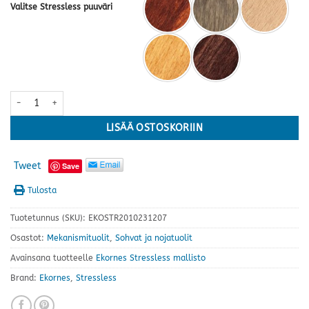
Valitse Stressless puuväri
Stressless® Wing Cross tuoli+rahi, Batick kokonahka · useita värejä 
LISÄÄ OSTOSKORIIN
Tweet
Save
Tulosta
Tuotetunnus (SKU):
EKOSTR2010231207
Osastot:
Mekanismituolit
,
Sohvat ja nojatuolit
Avainsana tuotteelle
Ekornes Stressless mallisto
Brand:
Ekornes
,
Stressless