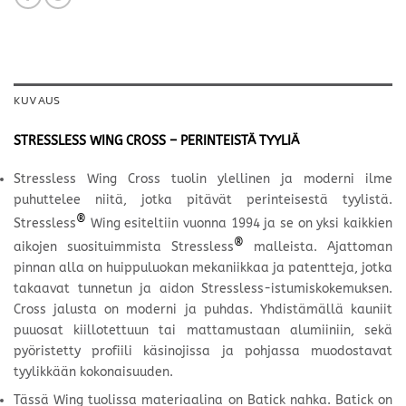
KUVAUS
STRESSLESS WING CROSS – PERINTEISTÄ TYYLIÄ
Stressless Wing Cross tuolin ylellinen ja moderni ilme
puhuttelee niitä, jotka pitävät perinteisestä tyylistä.
®
Stressless
Wing esiteltiin vuonna 1994 ja se on yksi kaikkien
®
aikojen suosituimmista Stressless
malleista. Ajattoman
pinnan alla on huippuluokan mekaniikkaa ja patentteja, jotka
takaavat tunnetun ja aidon Stressless-istumiskokemuksen.
Cross jalusta on moderni ja puhdas. Yhdistämällä kauniit
puuosat kiillotettuun tai mattamustaan alumiiniin, sekä
pyöristetty profiili käsinojissa ja pohjassa muodostavat
tyylikkään kokonaisuuden.
Tässä Wing tuolissa materiaalina on Batick
nahka. Batick on