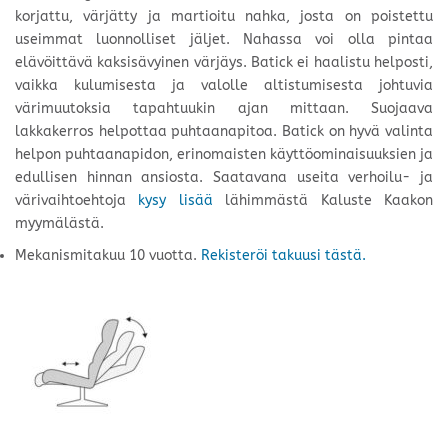
korjattu, värjätty ja martioitu nahka, josta on poistettu
useimmat luonnolliset jäljet. Nahassa voi olla pintaa
elävöittävä kaksisävyinen värjäys. Batick ei haalistu helposti,
vaikka kulumisesta ja valolle altistumisesta johtuvia
värimuutoksia tapahtuukin ajan mittaan. Suojaava
lakkakerros helpottaa puhtaanapitoa. Batick on hyvä valinta
helpon puhtaanapidon, erinomaisten käyttöominaisuuksien ja
edullisen hinnan ansiosta. Saatavana useita verhoilu- ja
värivaihtoehtoja
kysy lisää
lähimmästä Kaluste Kaakon
myymälästä.
Mekanismitakuu 10 vuotta.
Rekisteröi takuusi tästä.