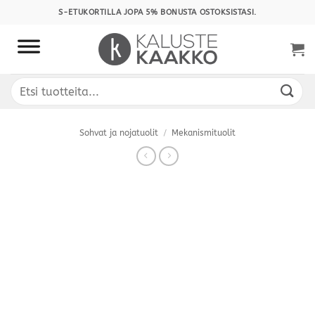
Skip
S-ETUKORTILLA JOPA 5% BONUSTA OSTOKSISTASI.
to
content
Etsi:
Sohvat ja nojatuolit
/
Mekanismituolit