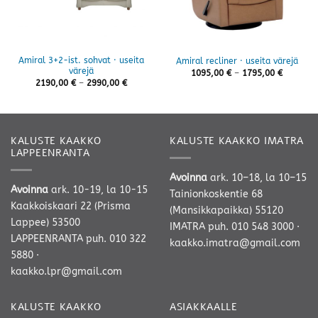
Amiral 3+2-ist. sohvat · useita
Amiral recliner · useita värejä
värejä
Hintaluo
1095,00
€
–
1795,00
€
1095,00 
Hintaluokka:
2190,00
€
–
2990,00
€
-
2190,00 €
1795,00 
-
2990,00 €
KALUSTE KAAKKO
KALUSTE KAAKKO IMATRA
LAPPEENRANTA
Avoinna
ark. 10–18, la 10–15
Avoinna
ark. 10-19, la 10-15
Tainionkoskentie 68
Kaakkoiskaari 22 (Prisma
(Mansikkapaikka) 55120
Lappee) 53500
IMATRA
puh. 010 548 3000
·
LAPPEENRANTA
puh. 010 322
kaakko.imatra@gmail.com
5880
·
kaakko.lpr@gmail.com
KALUSTE KAAKKO
ASIAKKAALLE