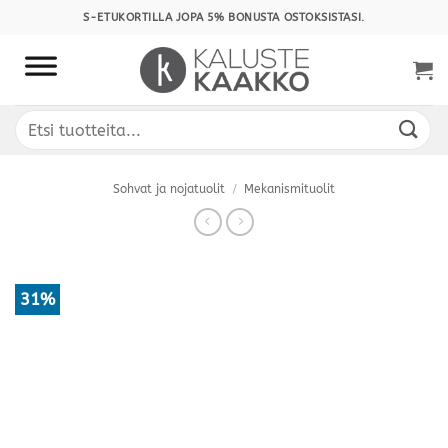
Skip
S-ETUKORTILLA JOPA 5% BONUSTA OSTOKSISTASI.
to
content
Etsi:
Sohvat ja nojatuolit
/
Mekanismituolit
31%