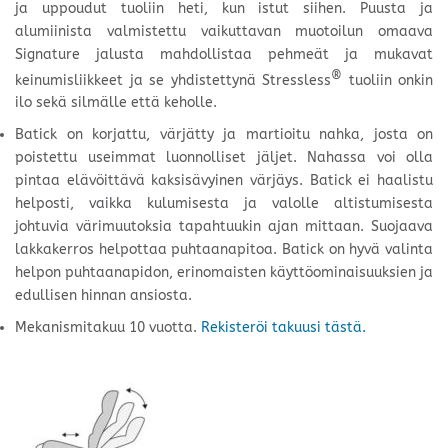
ja uppoudut tuoliin heti, kun istut siihen. Puusta ja
alumiinista valmistettu vaikuttavan muotoilun omaava
Signature jalusta mahdollistaa pehmeät ja mukavat
®
keinumisliikkeet ja se yhdistettynä Stressless
tuoliin onkin
ilo sekä silmälle että keholle.
Batick on korjattu, värjätty ja martioitu nahka, josta on
poistettu useimmat luonnolliset jäljet. Nahassa voi olla
pintaa elävöittävä kaksisävyinen värjäys. Batick ei haalistu
helposti, vaikka kulumisesta ja valolle altistumisesta
johtuvia värimuutoksia tapahtuukin ajan mittaan. Suojaava
lakkakerros helpottaa puhtaanapitoa. Batick on hyvä valinta
helpon puhtaanapidon, erinomaisten käyttöominaisuuksien ja
edullisen hinnan ansiosta.
Mekanismitakuu 10 vuotta.
Rekisteröi takuusi tästä.