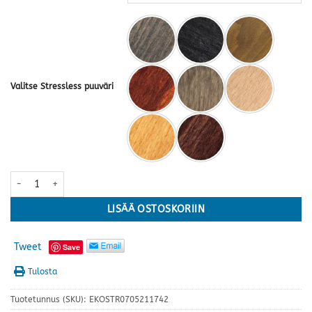
Valitse Stressless puuväri
Stressless® Consul Signature tuoli+rahi, M-koko, Batick Milky Whi
LISÄÄ OSTOSKORIIN
Tweet
Save
Tulosta
Tuotetunnus (SKU):
EKOSTR0705211742