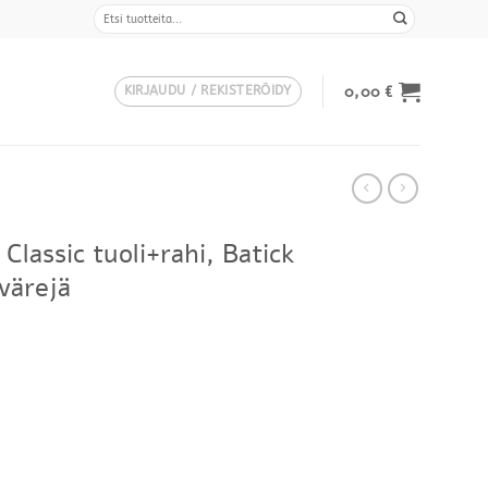
Etsi:
0,00
€
KIRJAUDU / REKISTERÖIDY
Classic tuoli+rahi, Batick
värejä