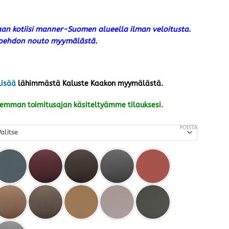
an kotiisi manner-Suomen alueella ilman veloitusta.
htoehdon nouto myymälästä.
lisää
lähimmästä Kaluste Kaakon myymälästä.
kemman toimitusajan käsiteltyämme tilauksesi.
POISTA