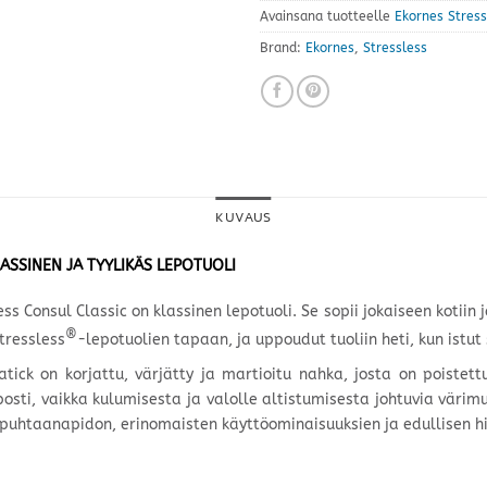
Avainsana tuotteelle
Ekornes Stress
Brand:
Ekornes
,
Stressless
KUVAUS
ASSINEN JA TYYLIKÄS LEPOTUOLI
Consul Classic on klassinen lepotuoli. Se sopii jokaiseen kotiin j
®
tressless
-lepotuolien tapaan, ja uppoudut tuoliin heti, kun istut 
atick on korjattu, värjätty ja martioitu nahka, josta on poistet
lposti, vaikka kulumisesta ja valolle altistumisesta johtuvia vär
 puhtaanapidon, erinomaisten käyttöominaisuuksien ja edullisen h