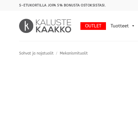
Skip
S-ETUKORTILLA JOPA 5% BONUSTA OSTOKSISTASI.
to
content
OUTLET
Tuotteet
Sohvat ja nojatuolit
/
Mekanismituolit