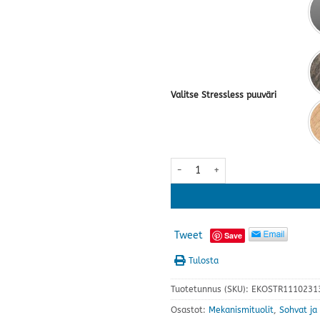
Valitse Stressless puuväri
Stressless® Consul Classic tuoli+
Tweet
Save
Tulosta
Tuotetunnus (SKU):
EKOSTR1110231
Osastot:
Mekanismituolit
,
Sohvat ja 