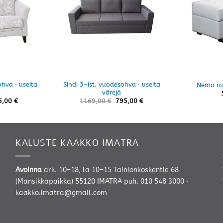
hva · useita
Sindi 3-ist. vuodesohva · useita
Nemo rah
värejä
5,00
€
1169,00
€
795,00
€
KALUSTE KAAKKO IMATRA
Avoinna
ark. 10–18, la 10–15 Tainionkoskentie 68
(Mansikkapaikka) 55120 IMATRA
puh. 010 548 3000
·
kaakko.imatra@gmail.com