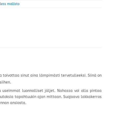
less mallisto
a toivottaa sinut aina lämpimästi tervetulleeksi. Siinä on
siihen.
tu useimmat luonnolliset jäljet. Nahassa voi olla pintaa
imuutoksia tapahtuukin ajan mittaan. Suojaava lakkakerros
innan ansiosta.