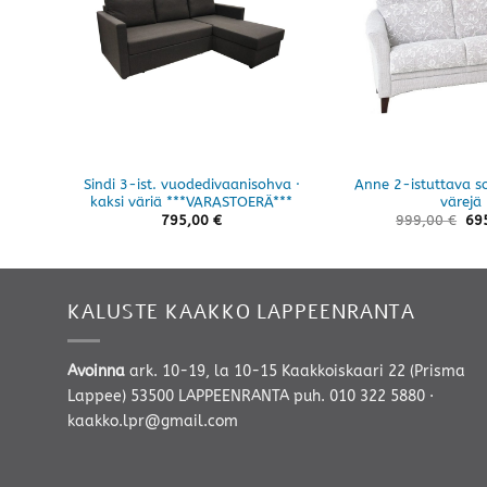
Sindi 3-ist. vuodedivaanisohva ·
Anne 2-istuttava so
kaksi väriä ***VARASTOERÄ***
värejä
795,00
€
999,00
€
69
KALUSTE KAAKKO LAPPEENRANTA
Avoinna
ark. 10-19, la 10-15 Kaakkoiskaari 22 (Prisma
Lappee) 53500 LAPPEENRANTA
puh. 010 322 5880
·
kaakko.lpr@gmail.com