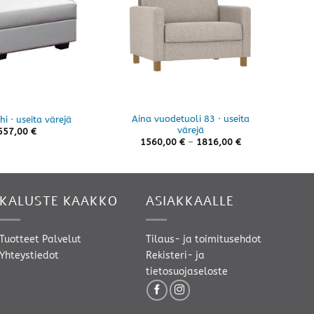
Aina vuodetuoli 83 · useita
Ain
i · useita värejä
värejä
557,00
€
Hintaluokka:
1560,00
€
–
1816,00
€
1560,00 €
-
1816,00 €
KALUSTE KAAKKO
ASIAKKAALLE
Tuotteet
Palvelut
Tilaus- ja toimitusehdot
Yhteystiedot
Rekisteri- ja
tietosuojaseloste