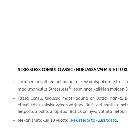
STRESSLESS CONSUL CLASSIC · NORJASSA VALMISTETTU KL
Jokainen ansaitsee pehmeän laskeutumispaikan. Stressless 
®
maailmankulut Stressless
-toiminnot kaikkien muiden S
Tässä Consul tuolissa materiaalina on Batick
nahka. B
elävöittävä kaksisävyinen värjäys. Batick ei haalistu he
helpottaa puhtaanapitoa. Batick on hyvä valinta helpon
Mekanismitakuu 10 vuotta.
Rekisteröi takuusi tästä.