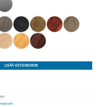
rahi, Batick kokonahka · useita värejä määrä
LISÄÄ OSTOSKORIIN
340
nojatuolit