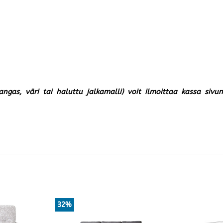
kangas, väri tai haluttu jalkamalli) voit ilmoittaa kassa siv
32%