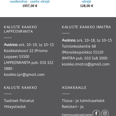
vuodesohva · useita värejä
värejä
1957,00
€
128,00
€
KALUSTE KAAKKO
KALUSTE KAAKKO IMATRA
LAPPEENRANTA
Avoinna
ark. 10–18, la 10–15
Avoinna
ark. 10-19, la 10-15
Tainionkoskentie 68
Kaakkoiskaari 22 (Prisma
(Mansikkapaikka) 55120
Lappee) 53500
IMATRA
puh. 010 548 3000
·
LAPPEENRANTA
puh. 010 322
kaakko.imatra@gmail.com
5880
·
kaakko.lpr@gmail.com
KALUSTE KAAKKO
ASIAKKAALLE
Tuotteet
Palvelut
Tilaus- ja toimitusehdot
Yhteystiedot
Rekisteri- ja
tietosuojaseloste