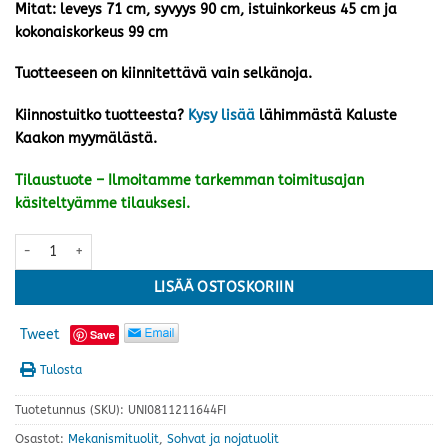
Mitat: leveys 71 cm, syvyys 90 cm, istuinkorkeus 45 cm ja
kokonaiskorkeus 99 cm
Tuotteeseen on kiinnitettävä vain selkänoja.
Kiinnostuitko tuotteesta?
Kysy lisää
lähimmästä Kaluste
Kaakon myymälästä.
Tilaustuote – Ilmoitamme tarkemman toimitusajan
käsiteltyämme tilauksesi.
Lotta recliner, harmaa ***ERÄ*** määrä
LISÄÄ OSTOSKORIIN
Tweet
Save
Tulosta
Tuotetunnus (SKU):
UNI0811211644FI
Osastot:
Mekanismituolit
,
Sohvat ja nojatuolit