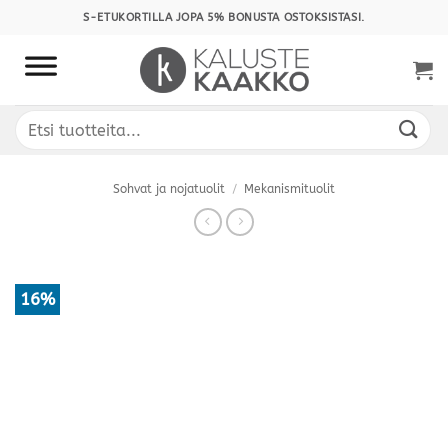
Skip
S-ETUKORTILLA JOPA 5% BONUSTA OSTOKSISTASI.
to
content
Etsi:
Sohvat ja nojatuolit
/
Mekanismituolit
16%